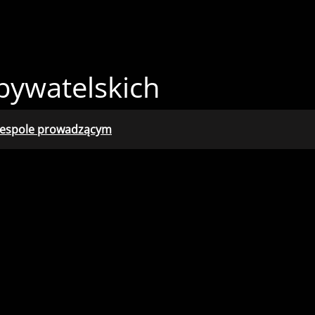
na czarnym
tekst na żółtym
łty tekst na czarnym
bywatelskich
espole prowadzącym