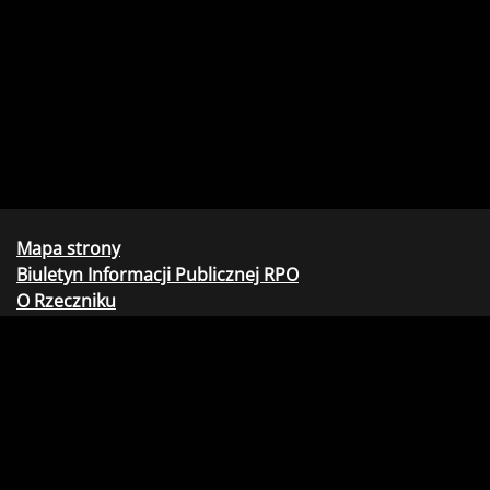
Mapa strony
Biuletyn Informacji Publicznej RPO
O Rzeczniku
Deklaracja dostępności
Koordynator do spraw dostępności
Webmaster - formularz kontaktowy
Biuro Rzecznika Praw Obywatelskich