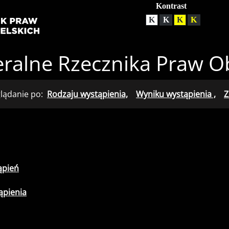
Ustawienia
Kontrast
Kontrast normalny
Kontrast biały tekst 
Kontrast czarny 
Kontrast żó
ralne Rzecznika Praw O
lądanie po:
Rodzaju wystąpienia,
Wyniku wystąpienia ,
Z
ąpień
ąpienia