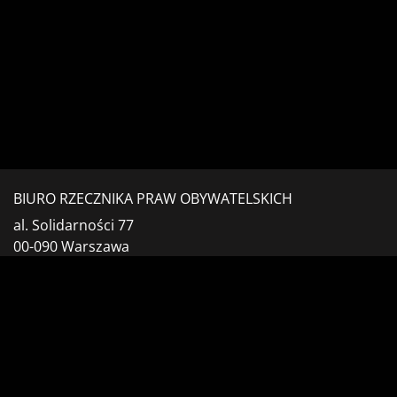
BIURO RZECZNIKA PRAW OBYWATELSKICH
al. Solidarności 77
00-090 Warszawa
tel. centrali: (22) 55 17 700
fax: (22) 827 64 53
formularz kontaktowy