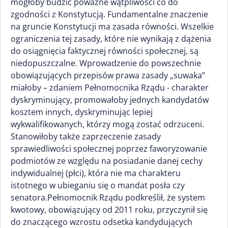
mogłoby budzić poważne wątpliwości co do
zgodności z Konstytucją. Fundamentalne znaczenie
na gruncie Konstytucji ma zasada równości. Wszelkie
ograniczenia tej zasady, które nie wynikają z dążenia
do osiągnięcia faktycznej równości społecznej, są
niedopuszczalne. Wprowadzenie do powszechnie
obowiązujących przepisów prawa zasady „suwaka”
miałoby – zdaniem Pełnomocnika Rządu - charakter
dyskryminujący, promowałoby jednych kandydatów
kosztem innych, dyskryminując lepiej
wykwalifikowanych, którzy mogą zostać odrzuceni.
Stanowiłoby także zaprzeczenie zasady
sprawiedliwości społecznej poprzez faworyzowanie
podmiotów ze względu na posiadanie danej cechy
indywidualnej (płci), która nie ma charakteru
istotnego w ubieganiu się o mandat posła czy
senatora.Pełnomocnik Rządu podkreślił, że system
kwotowy, obowiązujący od 2011 roku, przyczynił się
do znaczącego wzrostu odsetka kandydujących