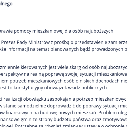
ilnego
prawie pomocy mieszkaniowej dla osób najuboższych.
do Prezes Rady Ministrów z prośbą o przedstawienie zamie
akże informacji na temat planowanych bądź prowadzonych 
zmiennie kierowanych jest wiele skarg od osób najuboższyc
perspektyw na realną poprawę swojej sytuacji mieszkaniowe
em potrzeb mieszkaniowych osób o niskich dochodach nie 
jest to konstytucyjny obowiązek władz publicznych.
 realizacji obowiązku zaspokajania potrzeb mieszkaniowy
 w stanie samodzielnie doprowadzić do poprawy sytuacji mi
ów finansowych na budowę nowych mieszkań. Problem uległ na
e finansowe gmin ze strony budżetu państwa oraz zmotyw
niowej. Potrzebne są również zmiany w ustawie o ochronie 