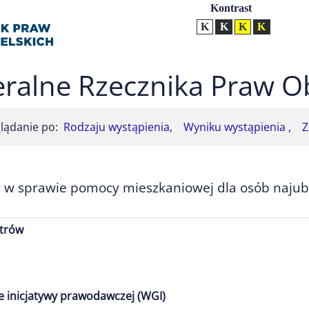
Ustawienia
Kontrast
Kontrast normalny
Kontrast biały tekst na
Kontrast czarny t
Kontrast żół
ralne Rzecznika Praw O
lądanie po:
Rodzaju wystąpienia,
Wyniku wystąpienia ,
Z
 w sprawie pomocy mieszkaniowej dla osób najubo
strów
e inicjatywy prawodawczej (WGI)