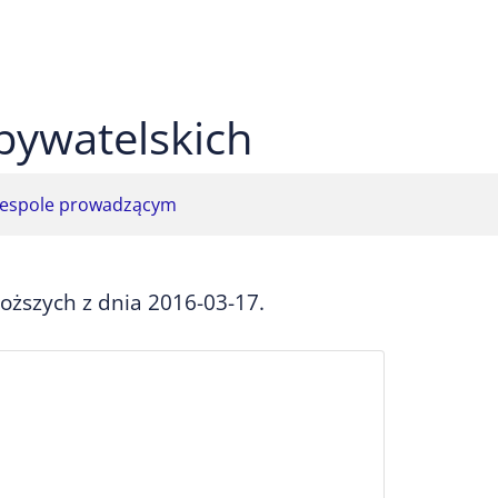
 czarnym
ekst na żółtym
ty tekst na czarnym
bywatelskich
espole prowadzącym
ższych z dnia 2016-03-17.