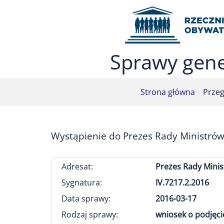
Przejdź do menu głównego (nacisnij Enter)
Przejdź do treści (nacisnij Enter)
Przejdź do mapy serwisu (nacisnij Enter)
Sprawy gene
Strona główna
Przeg
Wystąpienie do Prezes Rady Ministrów
Adresat:
Prezes Rady Mini
Sygnatura:
IV.7217.2.2016
Data sprawy:
2016-03-17
Rodzaj sprawy:
wniosek o podjęci