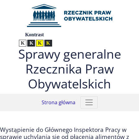
Przejdź do menu głównego (nacisnij Enter)
Przejdź do treści (nacisnij Enter)
Przejdź do mapy serwisu (nacisnij Enter)
Ustawienia
Kontrast
Kontrast normalny
Kontrast biały tekst na czarnym
Kontrast czarny tekst na żółtym
Kontrast żółty tekst na czarnym
Sprawy generalne
Rzecznika Praw
Obywatelskich
Strona główna
Wystąpienie do Głównego Inspektora Pracy w
sprawie uchylania się od płacenia alimentów z