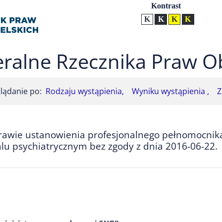
Ustawienia
Kontrast
Kontrast normalny
Kontrast biały tekst na
Kontrast czarny t
Kontrast żół
ralne Rzecznika Praw O
lądanie po:
Rodzaju wystąpienia,
Wyniku wystąpienia ,
Z
rawie ustanowienia profesjonalnego pełnomocnika
lu psychiatrycznym bez zgody z dnia 2016-06-22.