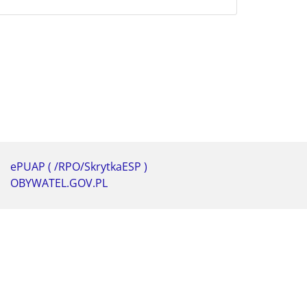
ePUAP ( /RPO/SkrytkaESP )
OBYWATEL.GOV.PL