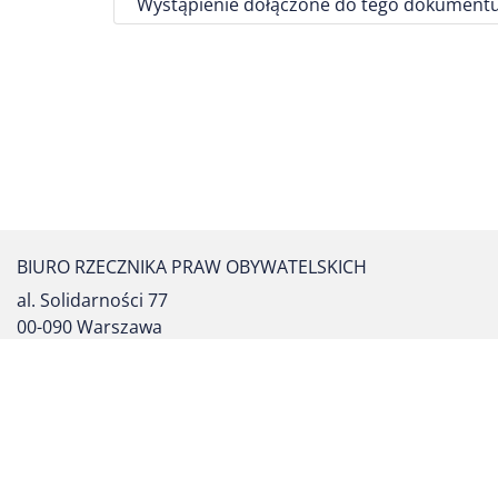
Wystąpienie dołączone do tego dokumentu
BIURO RZECZNIKA PRAW OBYWATELSKICH
al. Solidarności 77
00-090 Warszawa
tel. centrali: (22) 55 17 700
fax: (22) 827 64 53
formularz kontaktowy