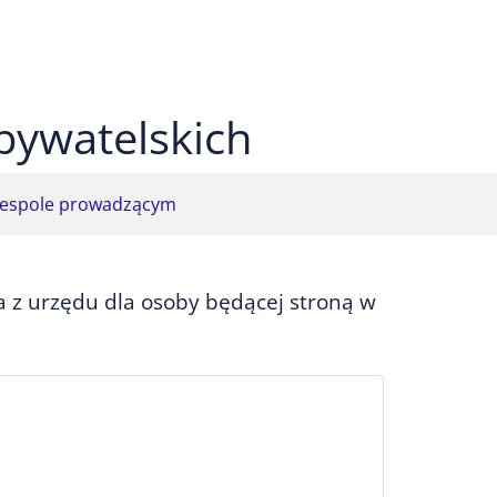
 czarnym
ekst na żółtym
ty tekst na czarnym
bywatelskich
espole prowadzącym
 z urzędu dla osoby będącej stroną w