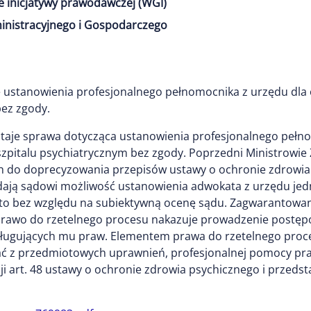
e inicjatywy prawodawczej (WGI)
inistracyjnego i Gospodarczego
e ustanowienia profesjonalnego pełnomocnika z urzędu dla
bez zgody.
taje sprawa dotycząca ustanowienia profesjonalnego pełn
pitalu psychiatrycznym bez zgody. Poprzedni Ministrowie Z
ch do doprecyzowania przepisów ustawy o ochronie zdrowia
 dają sądowi możliwość ustanowienia adwokata z urzędu je
 to bez względu na subiektywną ocenę sądu. Zagwarantowan
prawo do rzetelnego procesu nakazuje prowadzenie postę
ysługujących mu praw. Elementem prawa do rzetelnego proc
tać z przedmiotowych uprawnień, profesjonalnej pomocy praw
i art. 48 ustawy o ochronie zdrowia psychicznego i przedst