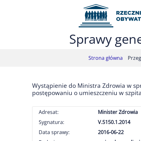
Przejdź do menu głównego (nacisnij Enter)
Przejdź do treści (nacisnij Enter)
Przejdź do mapy serwisu (nacisnij Enter)
Sprawy gene
Strona główna
Przeg
Wystąpienie do Ministra Zdrowia w sp
postępowaniu o umieszczeniu w szpita
Adresat:
Minister Zdrowia
Sygnatura:
V.5150.1.2014
Data sprawy:
2016-06-22