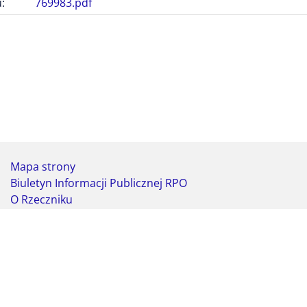
:
769983.pdf
Mapa strony
Biuletyn Informacji Publicznej RPO
O Rzeczniku
Deklaracja dostępności
Koordynator do spraw dostępności
Webmaster - formularz kontaktowy
Biuro Rzecznika Praw Obywatelskich