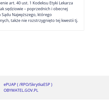
ie art. 40 ust. 1 Kodeksu Etyki Lekarza
jak sędziowie – poprzednich i obecnej
ym Sądu Najwyższego, którego
h, także nie rozstrzygnięto tej kwestii tj.
ePUAP ( /RPO/SkrytkaESP )
OBYWATEL.GOV.PL