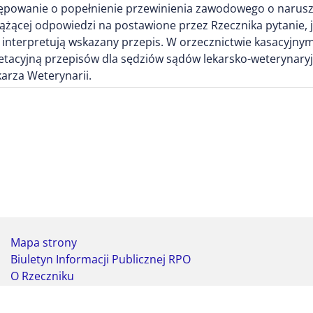
ępowanie o popełnienie przewinienia zawodowego o naruszen
ążącej odpowiedzi na postawione przez Rzecznika pytanie, 
 interpretują wskazany przepis. W orzecznictwie kasacyjn
tacyjną przepisów dla sędziów sądów lekarsko-weterynaryjnyc
ekarza Weterynarii.
Mapa strony
Biuletyn Informacji Publicznej RPO
O Rzeczniku
Deklaracja dostępności
Koordynator do spraw dostępności