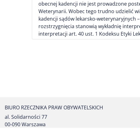
obecnej kadencji nie jest prowadzone post
Weterynarii. Wobec tego trudno udzielić wi
kadencji sądów lekarsko-weterynaryjnych –
rozstrzygnięcia stanowią wykładnię interpre
interpretacji art. 40 ust. 1 Kodeksu Etyki L
BIURO RZECZNIKA PRAW OBYWATELSKICH
al. Solidarności 77
00-090 Warszawa
tel. centrali: (22) 55 17 700
fax: (22) 827 64 53