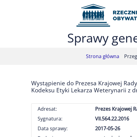
Przejdź do menu głównego (nacisnij Enter)
Przejdź do treści (nacisnij Enter)
Przejdź do mapy serwisu (nacisnij Enter)
Sprawy gene
Strona główna
Przeg
Wystąpienie do Prezesa Krajowej Rady
Kodeksu Etyki Lekarza Weterynarii z d
Adresat:
Prezes Krajowej R
Sygnatura:
VII.564.22.2016
Data sprawy:
2017-05-26