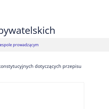
 czarnym
ekst na żółtym
ty tekst na czarnym
bywatelskich
espole prowadzącym
konstytucyjnych dotyczących przepisu