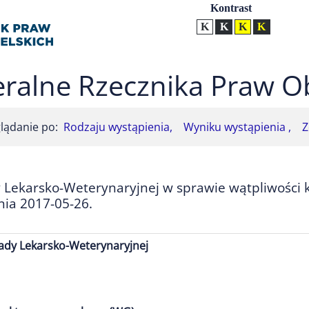
Ustawienia
Kontrast
Kontrast normalny
Kontrast biały tekst na
Kontrast czarny t
Kontrast żół
ralne Rzecznika Praw O
lądanie po:
Rodzaju wystąpienia,
Wyniku wystąpienia ,
Z
 Lekarsko-Weterynaryjnej w sprawie wątpliwości 
nia 2017-05-26.
ady Lekarsko-Weterynaryjnej