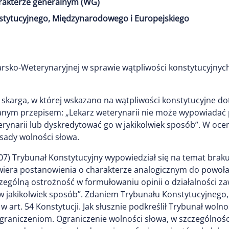
arakterze generalnym (WG)
stytucyjnego, Międzynarodowego i Europejskiego
rsko-Weterynaryjnej w sprawie wątpliwości konstytucyjnyc
karga, w której wskazano na wątpliwości konstytucyjne doty
łanym przepisem: „Lekarz weterynarii nie może wypowiadać 
erynarii lub dyskredytować go w jakikolwiek sposób”. W o
sady wolności słowa.
07) Trybunał Konstytucyjny wypowiedział się na temat braku 
zawiera postanowienia o charakterze analogicznym do powołan
zególną ostrożność w formułowaniu opinii o działalności z
w jakikolwiek sposób”. Zdaniem Trybunału Konstytucyjnego,
 art. 54 Konstytucji. Jak słusznie podkreślił Trybunał wolno
raniczeniom. Ograniczenie wolności słowa, w szczególności 