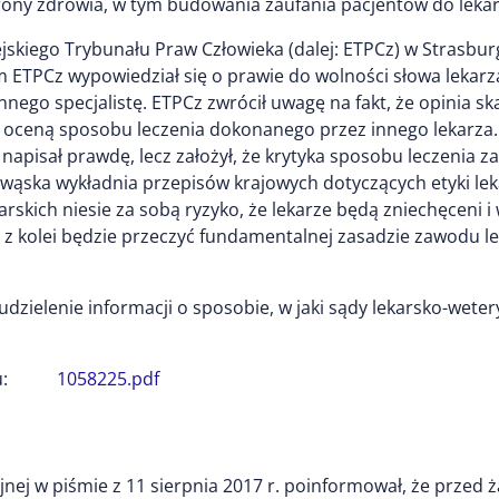
ny zdrowia, w tym budowania zaufania pacjentów do lekar
skiego Trybunału Praw Człowieka (dalej: ETPCz) w Strasburg
 ETPCz wypowiedział się o prawie do wolności słowa lekarza
nego specjalistę. ETPCz zwrócił uwagę na fakt, że opinia s
ną oceną sposobu leczenia dokonanego przez innego lekarza.
ii napisał prawdę, lecz założył, że krytyka sposobu leczenia
 wąska wykładnia przepisów krajowych dotyczących etyki le
arskich niesie za sobą ryzyko, że lekarze będą zniechęceni 
z kolei będzie przeczyć fundamentalnej zasadzie zawodu lek
udzielenie informacji o sposobie, w jaki sądy lekarsko-wetery
:
1058225.pdf
nej w piśmie z 11 sierpnia 2017 r. poinformował, że przed