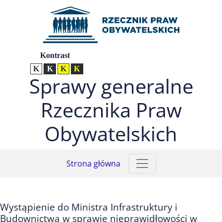
Przejdź do menu głównego (nacisnij Enter)
Przejdź do treści (nacisnij Enter)
Przejdź do mapy serwisu (nacisnij Enter)
Ustawienia
Kontrast
Kontrast normalny
Kontrast biały tekst na czarnym
Kontrast czarny tekst na żółtym
Kontrast żółty tekst na czarnym
Sprawy generalne
Rzecznika Praw
Obywatelskich
Strona główna
Wystąpienie do Ministra Infrastruktury i
Budownictwa w sprawie nieprawidłowości w