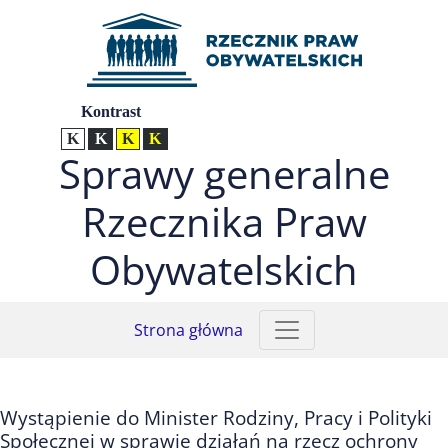
Przejdź do menu głównego (nacisnij Enter)
Przejdź do treści (nacisnij Enter)
Przejdź do mapy serwisu (nacisnij Enter)
Ustawienia
Kontrast
Kontrast normalny
Kontrast biały tekst na czarnym
Kontrast czarny tekst na żółtym
Kontrast żółty tekst na czarnym
Sprawy generalne
Rzecznika Praw
Obywatelskich
Strona główna
Wystąpienie do Minister Rodziny, Pracy i Polityki
Społecznej w sprawie działań na rzecz ochrony