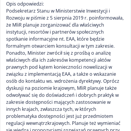
Opis odpowiedzi:
Podsekretarz Stanu w Ministerstwie Inwestycji i
Rozwoju w piśmie z 5 sierpnia 2019 r. poinformowała,
że MliR planuje zorganizować dla właściwych
instytucji, resortów i partnerów społecznych
spotkanie informacyjne nt. EAA, które będzie
formalnym otwarciem konsultacji w tym zakresie.
Ponadto, Minister zwrócił się z prośbą o analizę
właściwych dla ich zakresów kompetencji aktów
prawnych pod kątem konieczności nowelizacji w
związku z implementacją EAA, a także o wskazanie
osób do kontaktu ws. wdrożenia dyrektywy. Oprócz
dyskusji na poziomie krajowym, MliR planuje także
odwoływać się do doświadczeń i dobrych praktyk w
zakresie dostępności mających zastosowanie w
innych krajach, zwłaszcza tych, w których
problematyka dostępności jest już przedmiotem
regulacji wewnątrzkrajowych. Planuje też wymieniać
się wiedzą i propozycjami rozwiązań prawnych przy