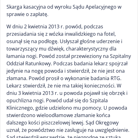
Skarga kasacyjna od wyroku Sądu Apelacyjnego w
sprawie o zapłatę.
W dniu 2 kwietnia 2013 r. powód, podczas
przesiadania się z wózka inwalidzkiego na fotel,
osunął się na podłogę. Usłyszał głośne uderzenie i
towarzyszący mu dźwięk, charakterystyczny dla
łamania nogi. Powód został przewieziony na Szpitalny
Oddział Ratunkowy. Podczas badania lekarz spojrzał
jedynie na nogę powoda i stwierdził, że nie jest ona
złamana. Powód prosił o wykonanie badania RTG.
Lekarz stwierdził, że nie ma takiej konieczności. W
dniu 3 kwietnia 2013 r. u powoda pojawił się obrzęk i
opuchlizna nogi. Powód udał się do Szpitala
Klinicznego, gdzie udzielono mu pomocy. U powoda
stwierdzono wieloodłamowe złamanie końca
dalszego kości piszczelowej lewej. Sąd Okręgowy
uznał, że powództwo nie zasługuje na uwzględnienie.
Sąd stwierdził wprawdzie, że niezgodne ze sztuką