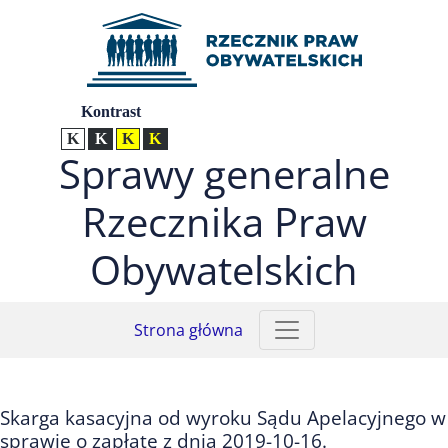
Przejdź do menu głównego (nacisnij Enter)
Przejdź do treści (nacisnij Enter)
Przejdź do mapy serwisu (nacisnij Enter)
Ustawienia
Kontrast
Kontrast normalny
Kontrast biały tekst na czarnym
Kontrast czarny tekst na żółtym
Kontrast żółty tekst na czarnym
Sprawy generalne
Rzecznika Praw
Obywatelskich
Strona główna
Skarga kasacyjna od wyroku Sądu Apelacyjnego w
sprawie o zapłatę z dnia 2019-10-16.