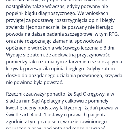
nastąpiłoby także wówczas, gdyby pozwany nie
popełnił błędu diagnostycznego. We wnioskach
przyjętej za podstawę rozstrzygnięcia opinii biegły
stwierdził jednoznacznie, że pozwany nie kierując
powoda na dalsze badania szczegółowe, w tym RTG,
oraz nie rozpoznając złamania, spowodował
opóźnienie wdrożenia właściwego leczenia o 3 dni.
Wydaje się zatem, że adekwatną przyczynowość
pomiędzy tak rozumianym zdarzeniem szkodzącym a
krzywdą przesądziła opinia biegłego. Gdyby zatem
doszło do pożądanego działania pozwanego, krzywda
nie powinna była powstać.
Rzecznik zauważył ponadto, że Sąd Okręgowy, a w
ślad za nim Sąd Apelacyjny całkowicie pominęły
kwestię oceny podstawy faktycznej i żądań pozwu w
świetle art. 4 ust. 1 ustawy o prawach pacjenta.
Zgodnie z tym przepisem, w razie zawinionego
naruszenia praw pacjenta sąd może przyznać