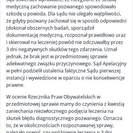
medyczną zachowanie pozwanego spowodowało
szkodę u powoda. Dla sądu nie ulegało wątpliwości,
że gdyby pozwany zachował się w sposób odpowiedni
(dokonał obszernych badań, sporządził
dokumentację medyczną, rozpoznał prawidłowo uraz
i skierował na leczenie) powód nie odczuwałby przez
3 dni negatywnych skutków tego zdarzenia. Uznał
jednak, że brak jest w przedmiotowej sprawie
adekwatnego związku przyczynowego. Sąd Apelacyjny
w pełni podzielił ustalenia faktyczne Sądu pierwszej
instancji i wywiedzione w oparciu o nie konsekwencje
prawne.
W ocenie Rzecznika Praw Obywatelskich w
przedmiotowej sprawie mamy do czynienia z kwestią
zaniechania niezwłocznego podjęcia leczenia na
skutek błędu diagnostycznego pozwanego. Oznacza
to, że w okolicznościach rozpoznawanej sprawy,
należało ocenić, czy opóźnienie leczenia o 3 dni