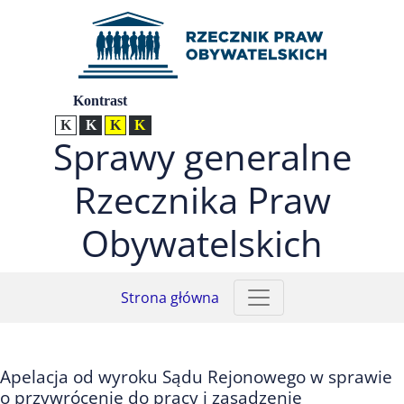
Przejdź do menu głównego (nacisnij Enter)
Przejdź do treści (nacisnij Enter)
Przejdź do mapy serwisu (nacisnij Enter)
Ustawienia
Kontrast
Kontrast normalny
Kontrast biały tekst na czarnym
Kontrast czarny tekst na żółtym
Kontrast żółty tekst na czarnym
Sprawy generalne
Rzecznika Praw
Obywatelskich
Strona główna
Apelacja od wyroku Sądu Rejonowego w sprawie
o przywrócenie do pracy i zasądzenie