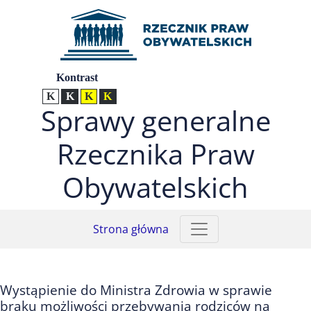
Przejdź do menu głównego (nacisnij Enter)
Przejdź do treści (nacisnij Enter)
Przejdź do mapy serwisu (nacisnij Enter)
Ustawienia
Kontrast
Kontrast normalny
Kontrast biały tekst na czarnym
Kontrast czarny tekst na żółtym
Kontrast żółty tekst na czarnym
Sprawy generalne
Rzecznika Praw
Obywatelskich
Strona główna
Wystąpienie do Ministra Zdrowia w sprawie
braku możliwości przebywania rodziców na