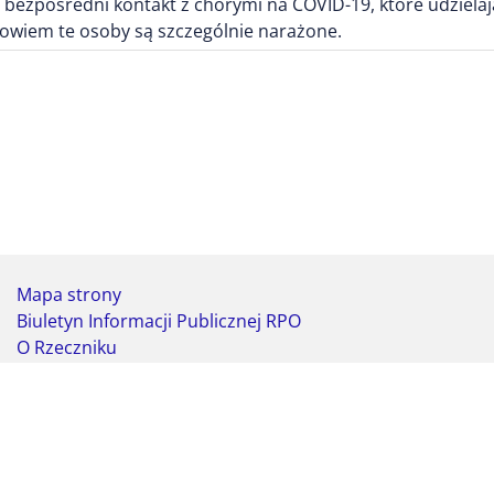
 bezpośredni kontakt z chorymi na COVID-19, które udzie
owiem te osoby są szczególnie narażone.
Mapa strony
Biuletyn Informacji Publicznej RPO
O Rzeczniku
Deklaracja dostępności
Koordynator do spraw dostępności
Webmaster - formularz kontaktowy
Biuro Rzecznika Praw Obywatelskich