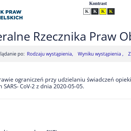
Ustawienia
Kontrast
Kontrast normalny
Kontrast biały tekst na
Kontrast czarny t
Kontrast żół
ralne Rzecznika Praw O
lądanie po:
Rodzaju wystąpienia,
Wyniku wystąpienia ,
Z
rawie ograniczeń przy udzielaniu świadczeń opiek
SARS- CoV-2 z dnia 2020-05-05.