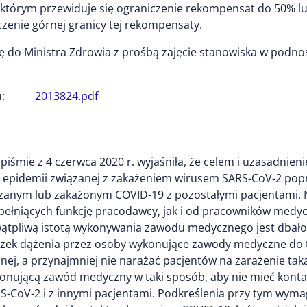
którym przewiduje się ograniczenie rekompensat do 50% l
nie górnej granicy tej rekompensaty.
ę do Ministra Zdrowia z prośbą zajęcie stanowiska w podno
:
2013824.pdf
piśmie z 4 czerwca 2020 r. wyjaśniła, że celem i uzasadnie
 epidemii związanej z zakażeniem wirusem SARS-CoV-2 pop
zanym lub zakażonym COVID-19 z pozostałymi pacjentami. N
pełniących funkcję pracodawcy, jak i od pracowników medy
ewątpliwą istotą wykonywania zawodu medycznego jest dbało
ązek dążenia przez osoby wykonujące zawody medyczne do t
nej, a przynajmniej nie narażać pacjentów na zarażenie tak
konującą zawód medyczny w taki sposób, aby nie mieć kont
-CoV-2 i z innymi pacjentami. Podkreślenia przy tym wyma