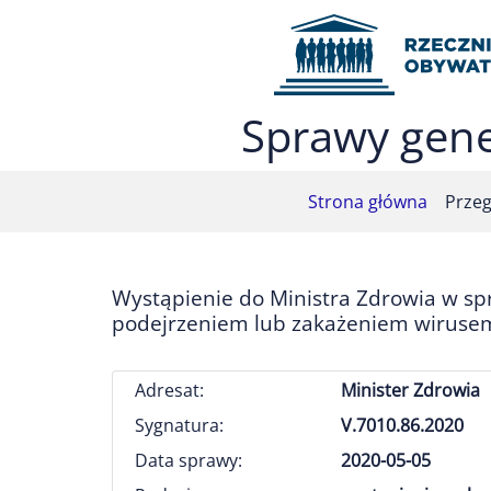
Przejdź do menu głównego (nacisnij Enter)
Przejdź do treści (nacisnij Enter)
Przejdź do mapy serwisu (nacisnij Enter)
Sprawy gene
Strona główna
Przeg
Wystąpienie do Ministra Zdrowia w sp
podejrzeniem lub zakażeniem wirusem 
Adresat:
Minister Zdrowia
Sygnatura:
V.7010.86.2020
Data sprawy:
2020-05-05