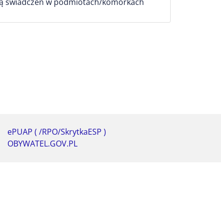
lają świadczeń w podmiotach/komórkach
ePUAP ( /RPO/SkrytkaESP )
OBYWATEL.GOV.PL