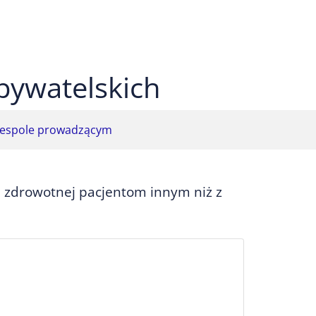
 czarnym
ekst na żółtym
ty tekst na czarnym
bywatelskich
espole prowadzącym
i zdrowotnej pacjentom innym niż z