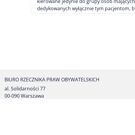
kierowane jedynie do grupy osób mających
dedykowanych wyłącznie tym pacjentom, b
BIURO RZECZNIKA PRAW OBYWATELSKICH
al. Solidarności 77
00-090 Warszawa
tel. centrali: (22) 55 17 700
fax: (22) 827 64 53
formularz kontaktowy