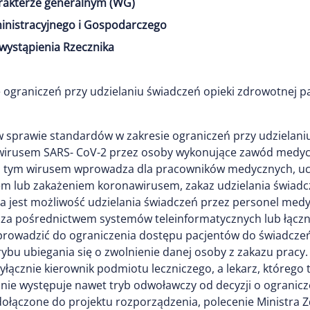
arakterze generalnym (WG)
inistracyjnego i Gospodarczego
wystąpienia Rzecznika
 ograniczeń przy udzielaniu świadczeń opieki zdrowotnej 
 w sprawie standardów w zakresie ograniczeń przy udzielan
 wirusem SARS- CoV-2 przez osoby wykonujące zawód medyc
m tym wirusem wprowadza dla pracowników medycznych, ucz
iem lub zakażeniem koronawirusem, zakaz udzielania świad
a jest możliwość udzielania świadczeń przez personel me
 za pośrednictwem systemów teleinformatycznych lub łączn
prowadzić do ograniczenia dostępu pacjentów do świadcze
ybu ubiegania się o zwolnienie danej osoby z zakazu pracy.
łącznie kierownik podmiotu leczniczego, a lekarz, którego 
ie występuje nawet tryb odwoławczy od decyzji o ogranic
 dołączone do projektu rozporządzenia, polecenie Ministra