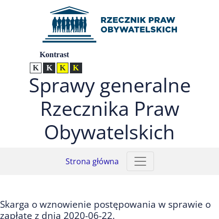
Przejdź do menu głównego (nacisnij Enter)
Przejdź do treści (nacisnij Enter)
Przejdź do mapy serwisu (nacisnij Enter)
Ustawienia
Kontrast
Kontrast normalny
Kontrast biały tekst na czarnym
Kontrast czarny tekst na żółtym
Kontrast żółty tekst na czarnym
Sprawy generalne
Rzecznika Praw
Obywatelskich
Strona główna
Skarga o wznowienie postępowania w sprawie o
zapłatę z dnia 2020-06-22.