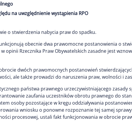
ilnego
ględu na uwzględnienie wystąpienia RPO
ie o stwierdzenia nabycia praw do spadku.
unkcjonują obecnie dwa prawomocne postanowienia o stwie
, w opinii Rzecznika Praw Obywatelskich zasadne jest wzn
obrocie dwóch prawomocnych postanowień stwierdzających
wości, ale także prowadzi do naruszenia praw, wolności i z
atycznego państwa prawnego urzeczywistniającego zasady sp
gwarantowanie zaufania uczestników obrotu prawnego do stan
tem osoby pozostające w kręgu oddziaływania postanowien
erowania wniosku o ponowne rozpoznanie tej samej sprawy,
ości procesowej, ustali fakt funkcjonowania w obrocie pra