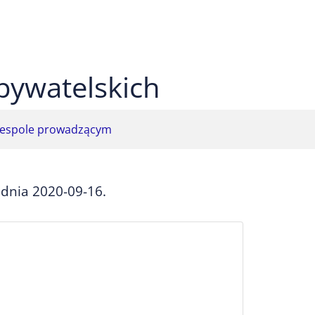
 czarnym
ekst na żółtym
ty tekst na czarnym
bywatelskich
espole prowadzącym
dnia 2020-09-16.