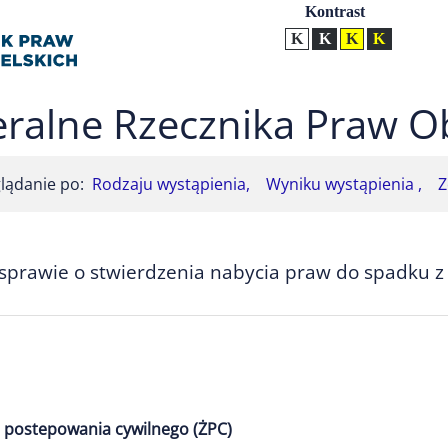
Ustawienia
Kontrast
Kontrast normalny
Kontrast biały tekst na
Kontrast czarny t
Kontrast żół
ralne Rzecznika Praw O
lądanie po:
Rodzaju wystąpienia,
Wyniku wystąpienia ,
Z
prawie o stwierdzenia nabycia praw do spadku z 
 postepowania cywilnego (ŻPC)