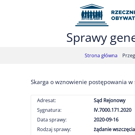
Przejdź do menu głównego (nacisnij Enter)
Przejdź do treści (nacisnij Enter)
Przejdź do mapy serwisu (nacisnij Enter)
Sprawy gene
Strona główna
Przeg
Skarga o wznowienie postępowania w s
Adresat:
Sąd Rejonowy
Sygnatura:
IV.7000.171.2020
Data sprawy:
2020-09-16
Rodzaj sprawy:
żądanie wszczęcia