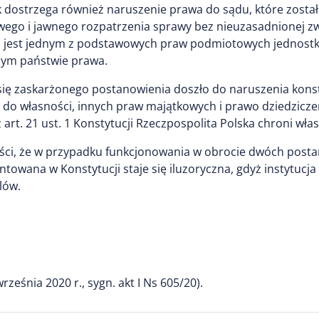
dostrzega również naruszenie prawa do sądu, które został
wego i jawnego rozpatrzenia sprawy bez nieuzasadnionej zwł
du jest jednym z podstawowych praw podmiotowych jednostki
nym państwie prawa.
ię zaskarżonego postanowienia doszło do naruszenia konst
wo do własności, innych praw majątkowych i prawo dziedzicze
 art. 21 ust. 1 Konstytucji Rzeczpospolita Polska chroni wł
ści, że w przypadku funkcjonowania w obrocie dwóch posta
towana w Konstytucji staje się iluzoryczna, gdyż instytucj
lów.
eśnia 2020 r., sygn. akt I Ns 605/20).