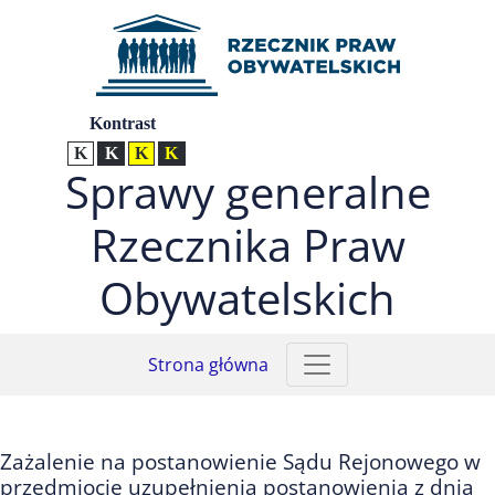
Przejdź do menu głównego (nacisnij Enter)
Przejdź do treści (nacisnij Enter)
Przejdź do mapy serwisu (nacisnij Enter)
Ustawienia
Kontrast
Kontrast normalny
Kontrast biały tekst na czarnym
Kontrast czarny tekst na żółtym
Kontrast żółty tekst na czarnym
Sprawy generalne
Rzecznika Praw
Obywatelskich
Strona główna
Zażalenie na postanowienie Sądu Rejonowego w
przedmiocie uzupełnienia postanowienia z dnia