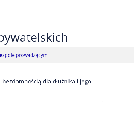
 czarnym
ekst na żółtym
ty tekst na czarnym
bywatelskich
espole prowadzącym
 bezdomnością dla dłużnika i jego