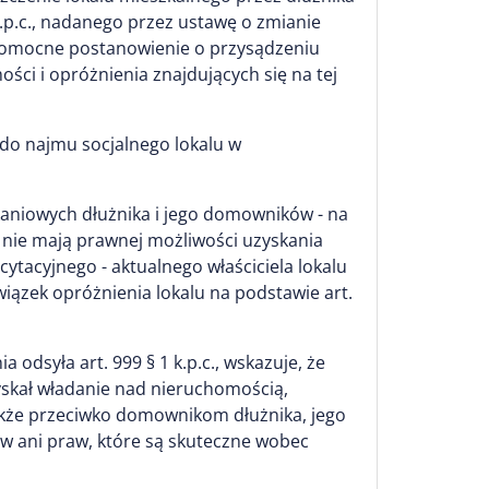
k.p.c., nadanego przez ustawę o zmianie
awomocne postanowienie o przysądzeniu
ci i opróżnienia znajdujących się na tej
 do najmu socjalnego lokalu w
kaniowych dłużnika i jego domowników - na
 nie mają prawnej możliwości uzyskania
ytacyjnego - aktualnego właściciela lokalu
ązek opróżnienia lokalu na podstawie art.
odsyła art. 999 § 1 k.p.c., wskazuje, że
yskał władanie nad nieruchomością,
akże przeciwko domownikom dłużnika, jego
w ani praw, które są skuteczne wobec