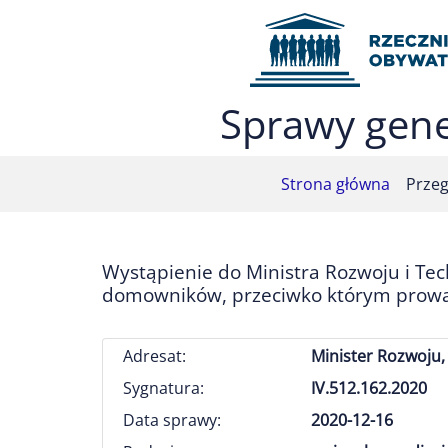
Przejdź do menu głównego (nacisnij Enter)
Przejdź do treści (nacisnij Enter)
Przejdź do mapy serwisu (nacisnij Enter)
Sprawy gene
Strona główna
Przeg
Wystąpienie do Ministra Rozwoju i Te
domowników, przeciwko którym prowad
Adresat:
Minister Rozwoju, 
Sygnatura:
IV.512.162.2020
Data sprawy:
2020-12-16