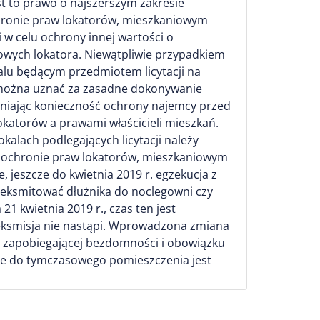
st to prawo o najszerszym zakresie
hronie praw lokatorów, mieszkaniowym
 w celu ochrony innej wartości o
owych lokatora. Niewątpliwie przypadkiem
alu będącym przedmiotem licytacji na
e można uznać za zasadne dokonywanie
ędniając konieczność ochrony najemcy przed
katorów a prawami właścicieli mieszkań.
lach podlegających licytacji należy
 ochronie praw lokatorów, mieszkaniowym
 jeszcze do kwietnia 2019 r. egzekucja z
 eksmitować dłużnika do noclegowni czy
21 kwietnia 2019 r., czas ten jest
eksmisja nie nastąpi. Wprowadzona zmiana
ki zapobiegającej bezdomności i obowiązku
nie do tymczasowego pomieszczenia jest