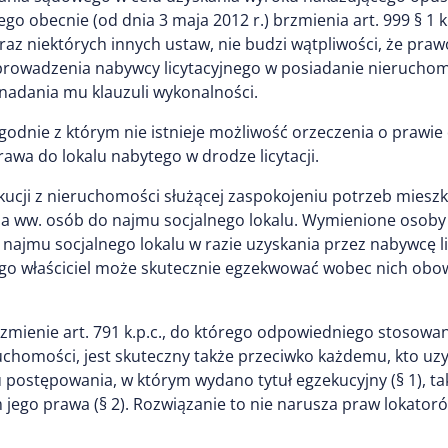
o obecnie (od dnia 3 maja 2012 r.) brzmienia art. 999 § 1 
raz niektórych innych ustaw, nie budzi wątpliwości, że pr
owadzenia nabywcy licytacyjnego w posiadanie nieruchomoś
adania mu klauzuli wykonalności.
zgodnie z którym nie istnieje możliwość orzeczenia o prawie
awa do lokalu nabytego w drodze licytacji.
kucji z nieruchomości służącej zaspokojeniu potrzeb miesz
ia ww. osób do najmu socjalnego lokalu. Wymienione osoby
ajmu socjalnego lokalu w razie uzyskania przez nabywcę lic
go właściciel może skutecznie egzekwować wobec nich obowi
mienie art. 791 k.p.c., do którego odpowiedniego stosowania 
chomości, jest skuteczny także przeciwko każdemu, kto uz
 postępowania, w którym wydano tytuł egzekucyjny (§ 1), t
ego prawa (§ 2). Rozwiązanie to nie narusza praw lokatoró