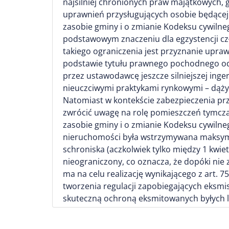
najsilniej chronionych praw majątkowych, 
uprawnień przysługujących osobie będącej
zasobie gminy i o zmianie Kodeksu cywilneg
podstawowym znaczeniu dla egzystencji czł
takiego ograniczenia jest przyznanie upr
podstawie tytułu prawnego pochodnego od 
przez ustawodawcę jeszcze silniejszej inge
nieuczciwymi praktykami rynkowymi – dąży
Natomiast w kontekście zabezpieczenia pr
zwrócić uwagę na rolę pomieszczeń tymcz
zasobie gminy i o zmianie Kodeksu cywilneg
nieruchomości była wstrzymywana maksymal
schroniska (aczkolwiek tylko między 1 kwietn
nieograniczony, co oznacza, że dopóki ni
ma na celu realizację wynikającego z art.
tworzenia regulacji zapobiegających eksm
skuteczną ochroną eksmitowanych byłych 