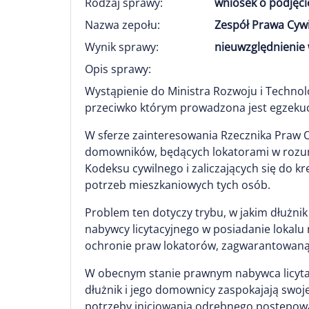
Rodzaj sprawy:
wniosek o podjęci
Nazwa zepołu:
Zespół Prawa Cyw
Wynik sprawy:
nieuwzględnienie 
Opis sprawy:
Wystąpienie do Ministra Rozwoju i Techno
przeciwko którym prowadzona jest egzekuc
W sferze zainteresowania Rzecznika Praw 
domowników, będących lokatorami w rozumie
Kodeksu cywilnego i zaliczających się do kr
potrzeb mieszkaniowych tych osób.
Problem ten dotyczy trybu, w jakim dłużn
nabywcy licytacyjnego w posiadanie lokalu
ochronie praw lokatorów, zagwarantowaną w 
W obecnym stanie prawnym nabywca licytac
dłużnik i jego domownicy zaspokajają swoj
potrzeby inicjowania odrębnego postępowa