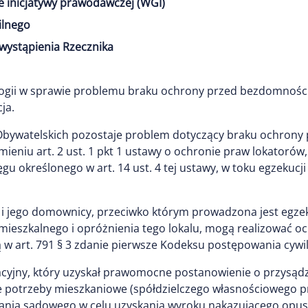
e inicjatywy prawodawczej (WGI)
ilnego
wystąpienia Rzecznika
logii w sprawie problemu braku ochrony przed bezdomności
ja.
Obywatelskich pozostaje problem dotyczący braku ochrony p
niu art. 2 ust. 1 pkt 1 ustawy o ochronie praw lokatorów
ęgu określonego w art. 14 ust. 4 tej ustawy, w toku egzekuc
ik i jego domownicy, przeciwko którym prowadzona jest eg
 mieszkalnego i opróżnienia tego lokalu, mogą realizować 
art. 791 § 3 zdanie pierwsze Kodeksu postępowania cywilneg
yjny, który uzyskał prawomocne postanowienie o przysądz
e potrzeby mieszkaniowe (spółdzielczego własnościowego p
nia sądowego w celu uzyskania wyroku nakazującego opusz