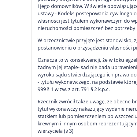
i jego domowników. W świetle obowiązująceg
ustawy - Kodeks postępowania cywilnego o
własności jest tytułem wykonawczym do wpr
nieruchomości pomieszczeń bez potrzeby n
W orzecznictwie przyjęte jest stanowisko, 
postanowieniu o przysądzeniu własności pr
Oznacza to w konsekwencji, że w toku egze
żadnym jej etapie- sąd nie bada uprawnien
wyroku sądu stwierdzającego ich prawo do n
- tytułu wykonawczego, na podstawie które
999 § 1 w zw. z art. 791 § 2 k.p.c.
Rzecznik zwrócił także uwagę, że obecne brz
tytuł wykonawczy nakazujący wydanie nieru
statkiem lub pomieszczeniem po wszczęciu
krewnym i innym osobom reprezentującym j
wierzyciela (§ 3).