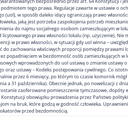
gwarantowanych bezpośrednio przez art. 64 Konstytucji i je
 podmiotem tego prawa. Regulacje zawarte w ustawie o oc
o (uol), w sposób daleko idący ograniczają prawo własności
owieka, jaką jest potrzeba zaspokojenia potrzeb mieszkani
awnienia do najmu socjalnego osobom zamieszkującym w lok
licytowanego prawa własności lokalu (np. użyczenie). Ni
rencji w prawo własności, w sytuacji gdy uol winna – uwzgl
ć do zachowania właściwych proporcji pomiędzy prawami lo
zez popadnięciem w bezdomność osób zamieszkujących w loka
asowych wprowadzonych do uol ustawą o zmianie ustawy o
o oraz ustawy – Kodeks postępowania cywilnego. Co istotne,
nie przez 6 miesięcy, po którym to czasie komornik mógł
ia a 31 października). Obecnie jednak, po nowelizacji z dnia 
e zostanie zaoferowane pomieszczenie tymczasowe, dopóty 
 75 Konstytucji obowiązku prowadzenia przez Państwo polity
isjom na bruk, które godzą w godność człowieka. Uprawnie
lokatorów przed bezdomnością.