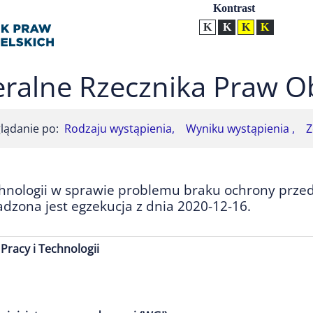
Ustawienia
Kontrast
Kontrast normalny
Kontrast biały tekst na
Kontrast czarny t
Kontrast żół
ralne Rzecznika Praw O
lądanie po:
Rodzaju wystąpienia,
Wyniku wystąpienia ,
Z
chnologii w sprawie problemu braku ochrony przed
zona jest egzekucja z dnia 2020-12-16.
Pracy i Technologii