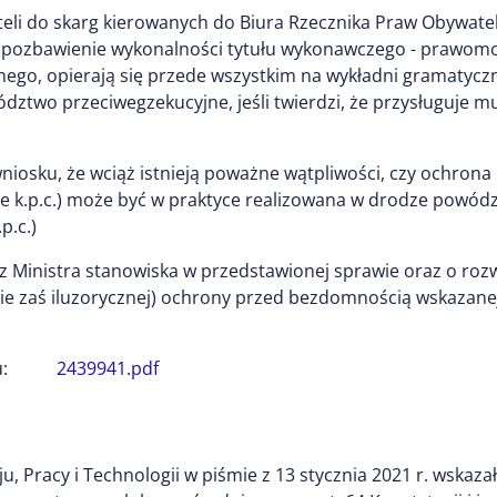
teli do skarg kierowanych do Biura Rzecznika Praw Obywatel
o pozbawienie wykonalności tytułu wykonawczego - prawom
nego, opierają się przede wszystkim na wykładni gramatycznej
dztwo przeciwegzekucyjne, jeśli twierdzi, że przysługuje m
iosku, że wciąż istnieją poważne wątpliwości, czy ochrona
sze k.p.c.) może być w praktyce realizowana w drodze powód
p.c.)
zez Ministra stanowiska w przedstawionej sprawie oraz o roz
(nie zaś iluzorycznej) ochrony przed bezdomnością wskazane
:
2439941.pdf
 Pracy i Technologii w piśmie z 13 stycznia 2021 r. wskazał