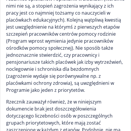
nimi nie są, a stopień zagrożenia wynikający z ich
pracy jest co najmniej tożsamy co nauczycieli w
placówkach edukacyjnych). Kolejną wątpliwą kwestią
jest uwzględnienie na którymś z pierwszych etapów
szczepień pracowników centrów pomocy rodzinie
(Program wprost wymienia jedynie pracowników
ośrodków pomocy społecznej). Nie sposób także
jednoznacznie stwierdzić, czy pracownicy i
pensjonariusze takich placówek jak izby wytrzeźwień,
noclegownie i schroniska dla bezdomnych
(zagrożenie wydaje się porównywalne np. z
placówkami ochrony zdrowia), są uwzględnieni w
Programie jako jeden z priorytetów.
Rzecznik zauważył również, że w niniejszym
dokumencie brak jest doszczegółowienia
dotyczącego liczebności osób w poszczególnych
grupach priorytetowych, które mają zostać
zaszczepione w każdym z etapów. Podobnie, nie ma