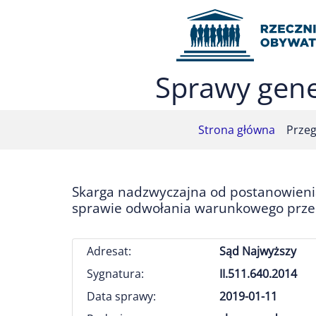
Przejdź do menu głównego (nacisnij Enter)
Przejdź do treści (nacisnij Enter)
Przejdź do mapy serwisu (nacisnij Enter)
Sprawy gene
Strona główna
Przeg
Skarga nadzwyczajna od postanowien
sprawie odwołania warunkowego przed
Adresat:
Sąd Najwyższy
Sygnatura:
II.511.640.2014
Data sprawy:
2019-01-11