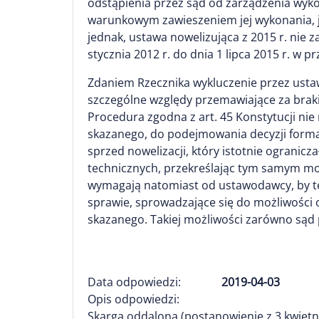
odstąpienia przez sąd od zarządzenia wyk
warunkowym zawieszeniem jej wykonania, jeż
jednak, ustawa nowelizująca z 2015 r. nie
stycznia 2012 r. do dnia 1 lipca 2015 r. w 
Zdaniem Rzecznika wykluczenie przez ust
szczególne względy przemawiające za braki
Procedura zgodna z art. 45 Konstytucji nie
skazanego, do podejmowania decyzji formaln
sprzed nowelizacji, który istotnie ogranic
technicznych, przekreślając tym samym mo
wymagają natomiast od ustawodawcy, by te
sprawie, sprowadzające się do możliwości
skazanego. Takiej możliwości zarówno sąd pie
Data odpowiedzi:
2019-04-03
Opis odpowiedzi:
Skarga oddalona (postanowienie z 3 kwietnia