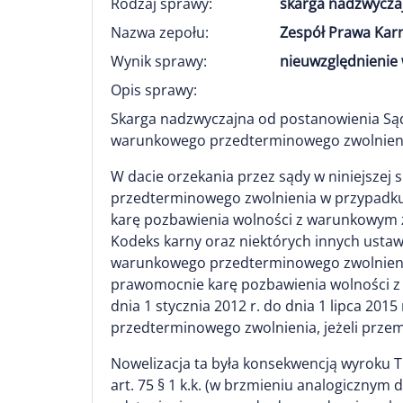
Rodzaj sprawy:
skarga nadzwycza
Nazwa zepołu:
Zespół Prawa Kar
Wynik sprawy:
nieuwzględnienie 
Opis sprawy:
Skarga nadzwyczajna od postanowienia Są
warunkowego przedterminowego zwolnien
W dacie orzekania przez sądy w niniejszej
przedterminowego zwolnienia w przypadku
karę pozbawienia wolności z warunkowym za
Kodeks karny oraz niektórych innych ustaw
warunkowego przedterminowego zwolnienia
prawomocnie karę pozbawienia wolności z w
dnia 1 stycznia 2012 r. do dnia 1 lipca 201
przedterminowego zwolnienia, jeżeli przem
Nowelizacja ta była konsekwencją wyroku Tr
art. 75 § 1 k.k. (w brzmieniu analogicznym d