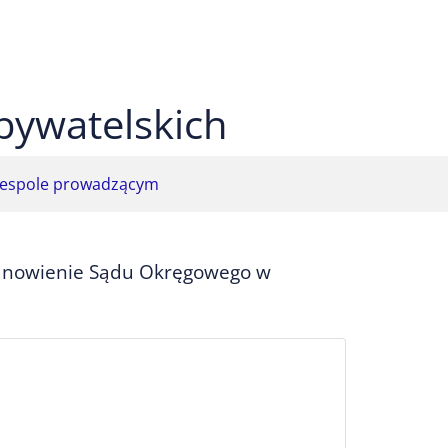
 czarnym
ekst na żółtym
ty tekst na czarnym
bywatelskich
espole prowadzącym
tanowienie Sądu Okręgowego w