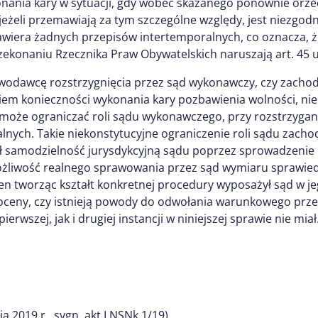
onania kary w sytuacji, gdy wobec skazanego ponownie orze
eli przemawiają za tym szczególne względy, jest niezgodny z
 zawiera żadnych przepisów intertemporalnych, co oznacza, 
przekonaniu Rzecznika Praw Obywatelskich naruszają art. 45 us
awodawcę rozstrzygnięcia przez sąd wykonawczy, czy zach
em konieczności wykonania kary pozbawienia wolności, nie 
 może ograniczać roli sądu wykonawczego, przy rozstrzygani
ych. Takie niekonstytucyjne ograniczenie roli sądu zachodz
zał samodzielność jurysdykcyjną sądu poprzez sprowadzenie 
żliwość realnego sprawowania przez sąd wymiaru sprawiedl
n tworząc kształt konkretnej procedury wyposażył sąd w je
 oceny, czy istnieją powody do odwołania warunkowego pr
rwszej, jak i drugiej instancji w niniejszej sprawie nie miał
 2019 r., sygn. akt I NSNk 1/19).