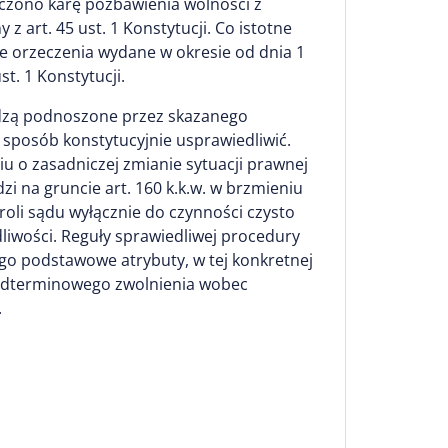
czono karę pozbawienia wolności z
 art. 45 ust. 1 Konstytucji. Co istotne
że orzeczenia wydane w okresie od dnia 1
t. 1 Konstytucji.
odzą podnoszone przez skazanego
sposób konstytucyjnie usprawiedliwić.
u o zasadniczej zmianie sytuacji prawnej
i na gruncie art. 160 k.k.w. w brzmieniu
roli sądu wyłącznie do czynności czysto
iwości. Reguły sprawiedliwej procedury
go podstawowe atrybuty, w tej konkretnej
zedterminowego zwolnienia wobec
.