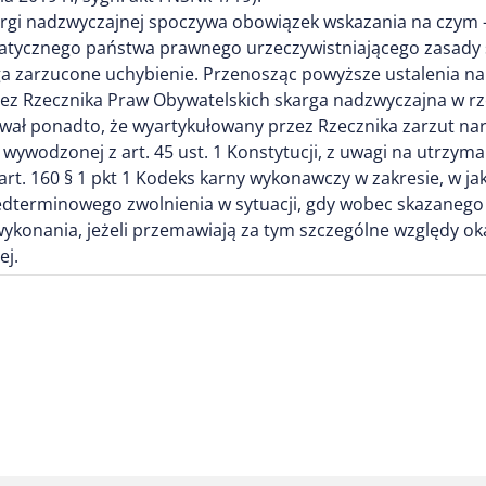
kargi nadzwyczajnej spoczywa obowiązek wskazania na czym 
tycznego państwa prawnego urzeczywistniającego zasady sp
ega zarzucone uchybienie. Przenosząc powyższe ustalenia na
rzez Rzecznika Praw Obywatelskich skarga nadzwyczajna w rz
ał ponadto, że wyartykułowany przez Rzecznika zarzut narus
 wywodzonej z art. 45 ust. 1 Konstytucji, z uwagi na utrz
art. 160 § 1 pkt 1 Kodeks karny wykonawczy w zakresie, w j
dterminowego zwolnienia w sytuacji, gdy wobec skazaneg
konania, jeżeli przemawiają za tym szczególne względy oka
ej.