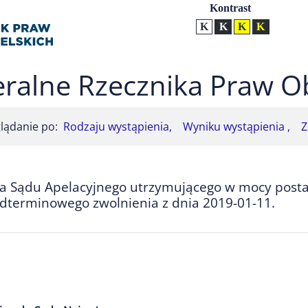
Ustawienia
Kontrast
Kontrast normalny
Kontrast biały tekst na
Kontrast czarny t
Kontrast żół
ralne Rzecznika Praw O
lądanie po:
Rodzaju wystąpienia,
Wyniku wystąpienia ,
Z
ia Sądu Apelacyjnego utrzymującego w mocy pos
terminowego zwolnienia z dnia 2019-01-11.