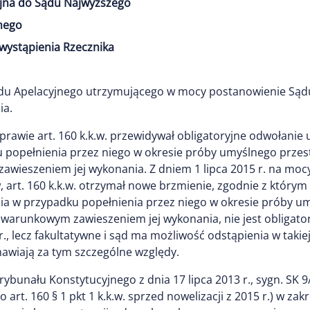
jna do Sądu Najwyższego
nego
wystąpienia Rzecznika
du Apelacyjnego utrzymującego w mocy postanowienie Są
ia.
 sprawie art. 160 k.k.w. przewidywał obligatoryjne odwoła
 popełnienia przez niego w okresie próby umyślnego prze
wieszeniem jej wykonania. Z dniem 1 lipca 2015 r. na mocy 
, art. 160 k.k.w. otrzymał nowe brzmienie, zgodnie z któr
 w przypadku popełnienia przez niego w okresie próby um
arunkowym zawieszeniem jej wykonania, nie jest obligatory
5 r., lecz fakultatywne i sąd ma możliwość odstąpienia w ta
awiają za tym szczególne względy.
ybunału Konstytucyjnego z dnia 17 lipca 2013 r., sygn. SK 9
o art. 160 § 1 pkt 1 k.k.w. sprzed nowelizacji z 2015 r.) w za