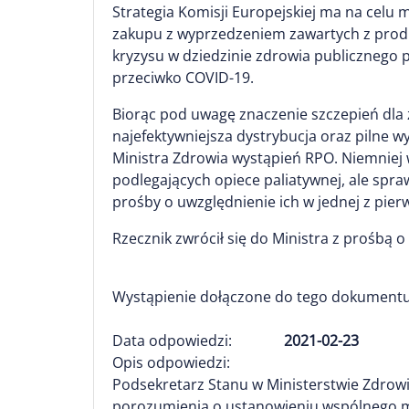
Strategia Komisji Europejskiej ma na ce
zakupu z wyprzedzeniem zawartych z produ
kryzysu w dziedzinie zdrowia publicznego 
przeciwko COVID-19.
Biorąc pod uwagę znaczenie szczepień dla 
najefektywniejsza dystrybucja oraz pilne 
Ministra Zdrowia wystąpień RPO. Niemniej 
podlegających opiece paliatywnej, ale sp
prośby o uwzględnienie ich w jednej z pie
Rzecznik zwrócił się do Ministra z prośbą
Wystąpienie dołączone do tego dokumentu
Data odpowiedzi:
2021-02-23
Opis odpowiedzi:
Podsekretarz Stanu w Ministerstwie Zdrowia
porozumienia o ustanowieniu wspólnego m