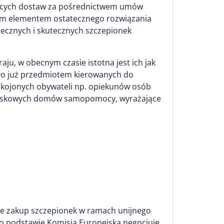
ających dostaw za pośrednictwem umów
zym elementem ostatecznego rozwiązania
iecznych i skutecznych szczepionek
u, w obecnym czasie istotna jest ich jak
yło już przedmiotem kierowanych do
pokojonych obywateli np. opiekunów osób
dowiskowych domów samopomocy, wyrażające
tuje zakup szczepionek w ramach unijnego
 podstawie Komisja Europejska negocjuje