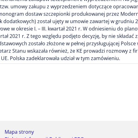
, tzw. umowy zakupu z wyprzedzeniem dotyczące opracowani
rmonogram dostaw szczepionki produkowanej przez Moderna
wek dodatkowych) został ujęty w umowie zawartej w grudni
e w okresie I. – III. kwartał 2021 r. W odniesieniu do p
rtał 2021 r. Z tego względu podjęto decyzję, by nie składać
stawowych zostało złożone w pełnej przysługującej Polsce 
retarz Stanu wskazała również, że KE prowadzi rozmowy z f
E. Polska zadeklarowała udział w tym zamówieniu.
Mapa strony