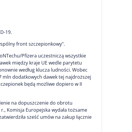
ID-19.
wspólny front szczepionkowy".
ioNTechu/Pfizera uczestniczą wszystkie
dawek między kraje UE wedle parytetu
ponownie według klucza ludności. Wobec
 6,7 mln dodatkowych dawek tej najdroższej
zczepionek będą możliwe dopiero w II
olenie na dopuszczenie do obrotu
 r., Komisja Europejska wydała tożsame
 zatwierdziła sześć umów na zakup łącznie