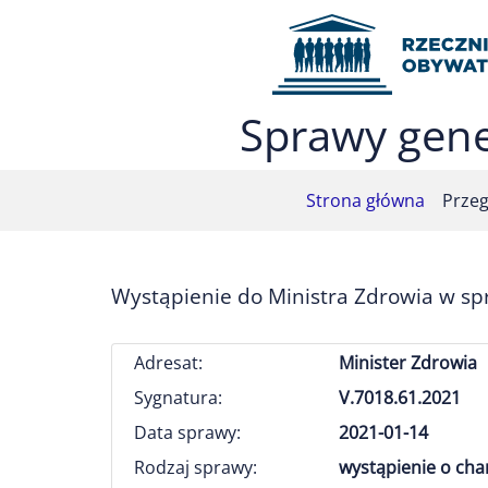
Przejdź do menu głównego (nacisnij Enter)
Przejdź do treści (nacisnij Enter)
Przejdź do mapy serwisu (nacisnij Enter)
Sprawy gene
Strona główna
Przeg
Wystąpienie do Ministra Zdrowia w spr
Adresat:
Minister Zdrowia
Sygnatura:
V.7018.61.2021
Data sprawy:
2021-01-14
Rodzaj sprawy:
wystąpienie o ch