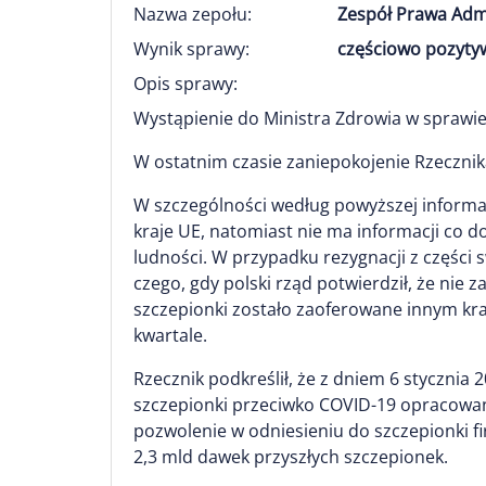
Nazwa zepołu:
Zespół Prawa Adm
Wynik sprawy:
częściowo pozytyw
Opis sprawy:
Wystąpienie do Ministra Zdrowia w sprawie
W ostatnim czasie zaniepokojenie Rzecznika
W szczególności według powyższej informac
kraje UE, natomiast nie ma informacji co 
ludności. W przypadku rezygnacji z części
czego, gdy polski rząd potwierdził, że nie 
szczepionki zostało zaoferowane innym kra
kwartale.
Rzecznik podkreślił, że z dniem 6 styczni
szczepionki przeciwko COVID-19 opracowane
pozwolenie w odniesieniu do szczepionki f
2,3 mld dawek przyszłych szczepionek.