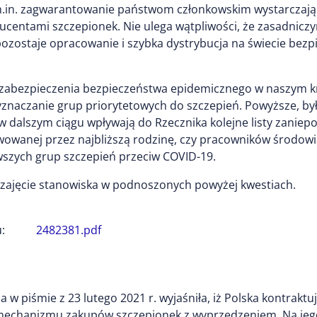
lu m.in. zagwarantowanie państwom członkowskim wystarcz
centami szczepionek. Nie ulega wątpliwości, że zasadnic
pozostaje opracowanie i szybka dystrybucja na świecie bezp
zabezpieczenia bezpieczeństwa epidemicznego w naszym kraj
wyznaczanie grup priorytetowych do szczepień. Powyższe, b
w dalszym ciągu wpływają do Rzecznika kolejne listy zanie
rawowanej przez najbliższą rodzinę, czy pracowników śro
rwszych grup szczepień przeciw COVID-19.
 o zajęcie stanowiska w podnoszonych powyżej kwestiach.
:
2482381.pdf
 w piśmie z 23 lutego 2021 r. wyjaśniła, iż Polska kontrak
echanizmu zakupów szczepionek z wyprzedzeniem. Na jego