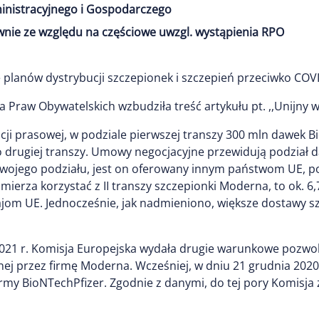
inistracyjnego i Gospodarczego
nie ze względu na częściowe uwzgl. wystąpienia RPO
 planów dystrybucji szczepionek i szczepień przeciwko COV
 Praw Obywatelskich wzbudziła treść artykułu pt. ,,Unijny 
ji prasowej, w podziale pierwszej transzy 300 mln dawek B
do drugiej transzy. Umowy negocjacyjne przewidują podział 
 swojego podziału, jest on oferowany innym państwom UE, 
zamierza korzystać z II transzy szczepionki Moderna, to ok.
jom UE. Jednocześnie, jak nadmieniono, większe dostawy s
a 2021 r. Komisja Europejska wydała drugie warunkowe pozw
j przez firmę Moderna. Wcześniej, w dniu 21 grudnia 2020
irmy BioNTechPfizer. Zgodnie z danymi, do tej pory Komisja