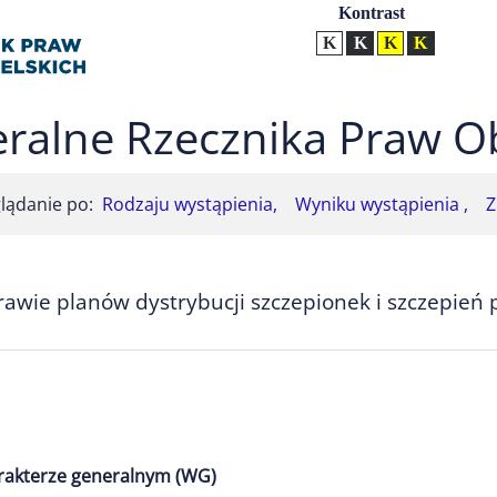
Ustawienia
Kontrast
Kontrast normalny
Kontrast biały tekst na
Kontrast czarny t
Kontrast żół
ralne Rzecznika Praw O
lądanie po:
Rodzaju wystąpienia,
Wyniku wystąpienia ,
Z
awie planów dystrybucji szczepionek i szczepień 
arakterze generalnym (WG)