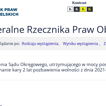
Ustawienia
Kontrast
Kontrast normalny
Kontrast biały tekst na
Kontrast czarny t
Kontrast żół
ralne Rzecznika Praw O
lądanie po:
Rodzaju wystąpienia,
Wyniku wystąpienia ,
Z
nia Sądu Okręgowego, utrzymującego w mocy pos
nie kary 2 lat pozbawienia wolności z dnia 2021