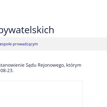
 czarnym
ekst na żółtym
ty tekst na czarnym
bywatelskich
espole prowadzącym
tanowienie Sądu Rejonowego, którym
-08-23.