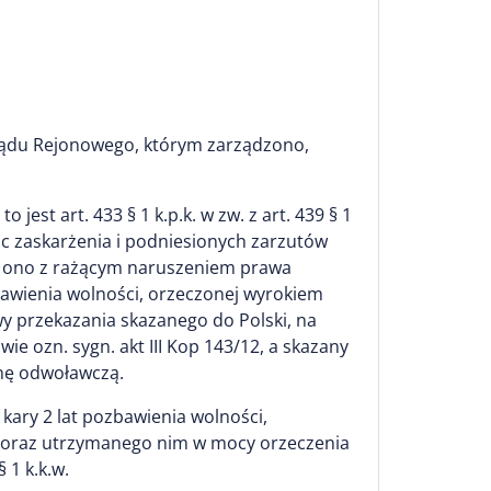
ądu Rejonowego, którym zarządzono,
st art. 433 § 1 k.p.k. w zw. z art. 439 § 1
anic zaskarżenia i podniesionych zarzutów
ło ono z rażącym naruszeniem prawa
ozbawienia wolności, orzeczonej wyrokiem
y przekazania skazanego do Polski, na
e ozn. sygn. akt III Kop 143/12, a skazany
ynę odwoławczą.
 kary 2 lat pozbawienia wolności,
ji oraz utrzymanego nim w mocy orzeczenia
 1 k.k.w.