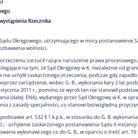
K)
nego
wystąpienia Rzecznika
Sądu Okręgowego, utrzymującego w mocy postanowienie S
ozbawienia wolności.
eczeniu zarzucił rażące naruszenie prawa procesowego, to je
k., polegające na tym, że Sąd Okręgowy w K. niezależnie od gr
ia nie uchylił zaskarżonego orzeczenia, podczas gdy zapad
k. poprzez zarządzenie, wobec G. B., wykonania kary 2 lat p
tycznia 2011 r., pomimo że wyrok ten nie stanowił podstaw
a (dalej: ENA), wydanego przez Sąd Okręgowy w K. w sprawi
tania z zasady specjalności, co stanowi bezwzględną przycz
podstawie art. 532 § 1 k.p.k., w stosunku do G. B. wykonania
; - uchylenie zaskarżonego postanowienia Sądu II instanc
ania wykonawczego co do G. B., w oparciu o treść art. 15 §