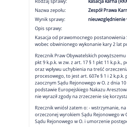
Rodzaj sprawy:
kasacja karna (RK
Nazwa zepołu:
Zespół Prawa Kar
Wynik sprawy:
nieuwzględnienie 
Opis sprawy:
Kasacja od prawomocnego postanowienia 
wobec obwinionego wykonanie kary 2 lat p
Rzecznik Praw Obywatelskich powyższemu orz
pkt 9 k.p.k. w zw. z art. 17 § 1 pkt 11 k.p.
oraz wpływu uchybienia na treść orzeczen
procesowego, to jest art. 607e § 1 i 2 k.p.
zaocznym Sądu Rejonowego w O. z dnia 10 s
podstawie Europejskiego Nakazu Aresztowani
nie wyraził zgody na zrzeczenie się korzys
Rzecznik wniósł zatem o: - wstrzymanie, na 
orzeczonej wyrokiem Sądu Rejonowego w O.
Sądu Rejonowego w O. i umorzenie postępow