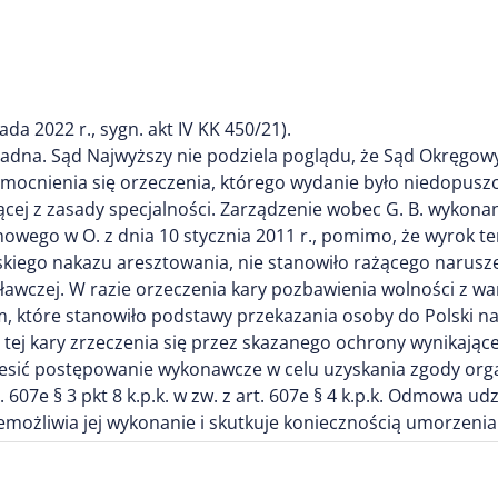
da 2022 r., sygn. akt IV KK 450/21).
zasadna. Sąd Najwyższy nie podziela poglądu, że Sąd Okręgo
ocnienia się orzeczenia, którego wydanie było niedopuszc
ej z zasady specjalności. Zarządzenie wobec G. B. wykonani
wego w O. z dnia 10 stycznia 2011 r., pomimo, że wyrok te
iego nakazu aresztowania, nie stanowiło rażącego naruszenia 
awczej. W razie orzeczenia kary pozbawienia wolności z w
iem, które stanowiło podstawy przekazania osoby do Polski 
tej kary zrzeczenia się przez skazanego ochrony wynikającej
awiesić postępowanie wykonawcze w celu uzyskania zgody o
 607e § 3 pkt 8 k.p.k. w zw. z art. 607e § 4 k.p.k. Odmowa u
możliwia jej wykonanie i skutkuje koniecznością umorzen