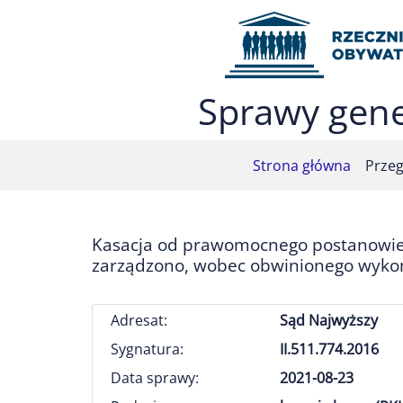
Przejdź do menu głównego (nacisnij Enter)
Przejdź do treści (nacisnij Enter)
Przejdź do mapy serwisu (nacisnij Enter)
Sprawy gene
Strona główna
Przeg
Kasacja od prawomocnego postanowie
zarządzono, wobec obwinionego wykona
Adresat:
Sąd Najwyższy
Sygnatura:
II.511.774.2016
Data sprawy:
2021-08-23