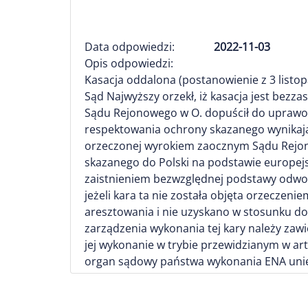
Data odpowiedzi:
2022-11-03
Opis odpowiedzi:
Kasacja oddalona (postanowienie z 3 listopa
Sąd Najwyższy orzekł, iż kasacja jest bez
Sądu Rejonowego w O. dopuścił do uprawom
respektowania ochrony skazanego wynikając
orzeczonej wyrokiem zaocznym Sądu Rejono
skazanego do Polski na podstawie europejsk
zaistnieniem bezwzględnej podstawy odwoł
jeżeli kara ta nie została objęta orzeczen
aresztowania i nie uzyskano w stosunku do 
zarządzenia wykonania tej kary należy z
jej wykonanie w trybie przewidzianym w art.
organ sądowy państwa wykonania ENA unie