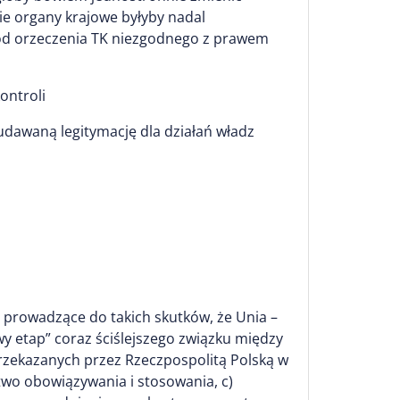
kie organy krajowe byłyby nadal
 od orzeczenia TK niezgodnego z prawem
ontroli
udawaną legitymację dla działań władz
ko prowadzące do takich skutków, że Unia –
y etap” coraz ściślejszego związku między
przekazanych przez Rzeczpospolitą Polską w
two obowiązywania i stosowania, c)