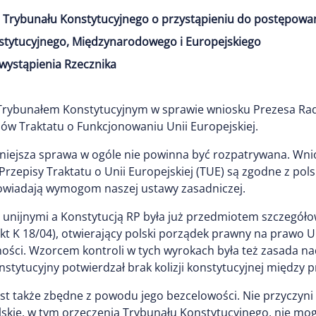
 Trybunału Konstytucyjnego o przystąpieniu do postępowa
stytucyjnego, Międzynarodowego i Europejskiego
wystąpienia Rzecznika
 Trybunałem Konstytucyjnym w sprawie wniosku Prezesa Ra
sów Traktatu o Funkcjonowaniu Unii Europejskiej.
iniejsza sprawa w ogóle nie powinna być rozpatrywana. Wnio
rzepisy Traktatu o Unii Europejskiej (TUE) są zgodne z pols
wiadają wymogom naszej ustawy zasadniczej.
ami unijnymi a Konstytucją RP była już przedmiotem szczegó
kt K 18/04), otwierający polski porządek prawny na prawo Uni
ości. Wzorcem kontroli w tych wyrokach była też zasada nadr
nstytucyjny potwierdzał brak kolizji konstytucyjnej między
jest także zbędne z powodu jego bezcelowości. Nie przyczyni 
kie, w tym orzeczenia Trybunału Konstytucyjnego, nie mo