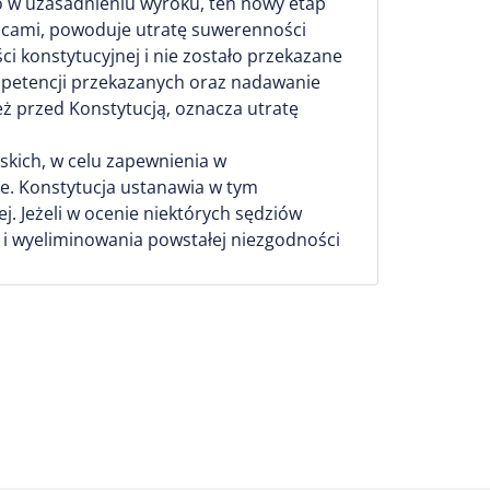
o w uzasadnieniu wyroku, ten nowy etap
nicami, powoduje utratę suwerenności
i konstytucyjnej i nie zostało przekazane
petencji przekazanych oraz nadawanie
ż przed Konstytucją, oznacza utratę
skich, w celu zapewnienia w
dne. Konstytucja ustanawia w tym
j. Jeżeli w ocenie niektórych sędziów
i wyeliminowania powstałej niezgodności