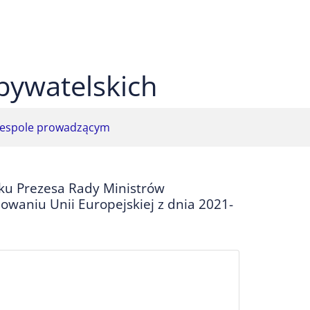
 czarnym
ekst na żółtym
ty tekst na czarnym
bywatelskich
espole prowadzącym
ku Prezesa Rady Ministrów
owaniu Unii Europejskiej z dnia 2021-