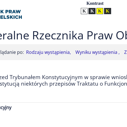
Ustawienia
Kontrast
Kontrast normalny
Kontrast biały tekst na
Kontrast czarny t
Kontrast żół
ralne Rzecznika Praw O
lądanie po:
Rodzaju wystąpienia,
Wyniku wystąpienia ,
Z
rzed Trybunałem Konstytucyjnym w sprawie wnios
tytucją niektórych przepisów Traktatu o Funkcjon
cyjny