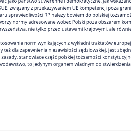
wać jako państwo suwerenne i demokratyczne. Jak wskazan
 TSUE, związany z przekazywaniem UE kompetencji poza gra
aru sprawiedliwości RP należy bowiem do polskiej tożsamośc
tworzy normy adresowane wobec Polski poza obszarem kom
szeństwa, nie tylko przed ustawami krajowymi, ale równie
 stosowanie norm wynikających z wykładni traktatów europej
zy też dla zapewnienia niezawisłości sędziowskiej, jest zbę
zasady, stanowiące część polskiej tożsamości konstytucyjne
awodawstwo, to jedynym organem władnym do stwierdzenia 