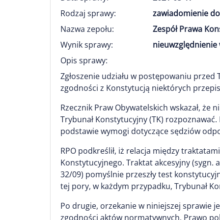
Rodzaj sprawy:
zawiadomienie do
Nazwa zepołu:
Zespół Prawa Kon
Wynik sprawy:
nieuwzględnienie 
Opis sprawy:
Zgłoszenie udziału w postępowaniu przed
zgodności z Konstytucją niektórych przepi
Rzecznik Praw Obywatelskich wskazał, że n
Trybunał Konstytucyjny (TK) rozpoznawać. P
podstawie wymogi dotyczące sędziów odpo
RPO podkreślił, iż relacja między traktat
Konstytucyjnego. Traktat akcesyjny (sygn. a
32/09) pomyślnie przeszły test konstytucyjn
tej pory, w każdym przypadku, Trybunał Ko
Po drugie, orzekanie w niniejszej sprawie 
zgodności aktów normatywnych. Prawo pols