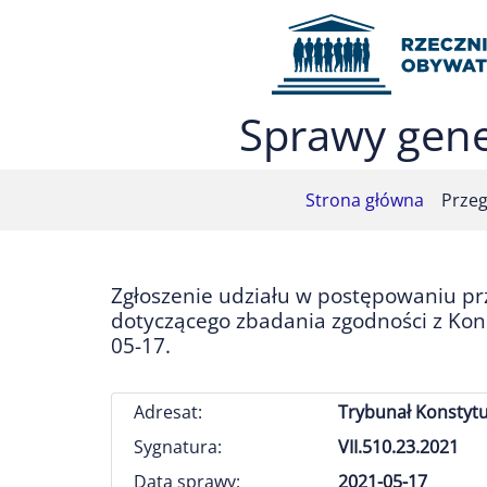
Przejdź do menu głównego (nacisnij Enter)
Przejdź do treści (nacisnij Enter)
Przejdź do mapy serwisu (nacisnij Enter)
Sprawy gene
Strona główna
Przeg
Zgłoszenie udziału w postępowaniu p
dotyczącego zbadania zgodności z Kons
05-17.
Adresat:
Trybunał Konstytu
Sygnatura:
VII.510.23.2021
Data sprawy:
2021-05-17