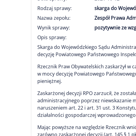
Rodzaj sprawy:
skarga do Wojewó
Nazwa zepołu:
Zespół Prawa Adm
Wynik sprawy:
pozytywnie ze wz
Opis sprawy:
Skarga do Wojewódzkiego Sądu Administra
decyzję Powiatowego Państwowego Inspekto
Rzecznik Praw Obywatelskich zaskarżył w c
w mocy decyzję Powiatowego Państwowego I
pieniężnej.
Zaskarżonej decyzji RPO zarzucił, że zost
administracyjnego poprzez niewskazanie ma
naruszeniem art. 22 i art. 31 ust. 3 Konst
działalności gospodarczej wprowadzonego z
Mając powyższe na względzie Rzecznik wniósł
zarówno zaskarżonej decyzji (art. 145 § 1 pk