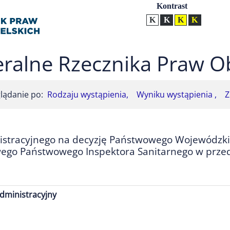
Ustawienia
Kontrast
Kontrast normalny
Kontrast biały tekst na
Kontrast czarny t
Kontrast żół
ralne Rzecznika Praw O
lądanie po:
Rodzaju wystąpienia,
Wyniku wystąpienia ,
Z
stracyjnego na decyzję Państwowego Wojewódzkie
ego Państwowego Inspektora Sanitarnego w przed
dministracyjny