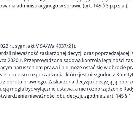
powania administracyjnego w sprawie (art. 145 § 3 p.p.s.a.).
022 r., sygn. akt V SA/Wa 4937/21).
rdził nieważność zaskarżonej decyzji oraz poprzedzającej
rwca 2020 r. Przeprowadzona sądowa kontrola legalności za
ażącym naruszeniem prawa i nie może ostać się w obrocie pr
wie przepisu rozporządzenia, które jest niezgodne z Kons
a z obrotu prawnego. Zaskarżona decyzja i decyzją ją poprz
cją mogła być wyłącznie ustawa, a nie rozporządzenie Rady 
stwierdzenie nieważności obu decyzji, zgodnie z art. 145 § 1 p