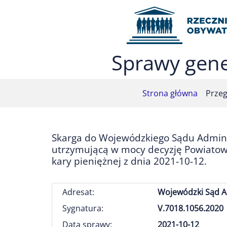
Przejdź do menu głównego (nacisnij Enter)
Przejdź do treści (nacisnij Enter)
Przejdź do mapy serwisu (nacisnij Enter)
Sprawy gene
Strona główna
Przeg
Skarga do Wojewódzkiego Sądu Admini
utrzymującą w mocy decyzję Powiatow
kary pieniężnej z dnia 2021-10-12.
Adresat:
Wojewódzki Sąd A
Sygnatura:
V.7018.1056.2020
Data sprawy:
2021-10-12