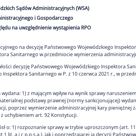
dzkich Sądów Administracyjnych (WSA)
inistracyjnego i Gospodarczego
ględu na uwzględnienie wystąpienia RPO
cyjnego na decyzję Państwowego Wojewódzkiego Inspektor
ra Sanitarnego w przedmiocie wymierzenia administracyjne
ałości decyzję Państwowego Wojewódzkiego Inspektora Sanit
nspektora Sanitarnego w P. z 10 czerwca 2021 r., w przedm
ała wydana: 1) z mającym wpływ na wynik sprawy naruszeniem
terialnej podstawy prawnej (normy sankcjonującej) wydanej 
ytucji, poprzez wymierzenie administracyjnej kary pieniężne
 uchybieniem art. 92 Konstytucji.
 o: 1) rozpoznanie sprawy w trybie uproszczonym (art. 119 p
t 1 lit. a i c p.p.s.a.), jak i poprzedzającej ją decyzji Pań