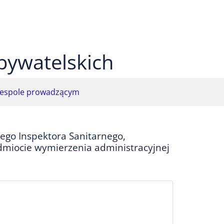
 czarnym
ekst na żółtym
ty tekst na czarnym
bywatelskich
espole prowadzącym
go Inspektora Sanitarnego,
miocie wymierzenia administracyjnej