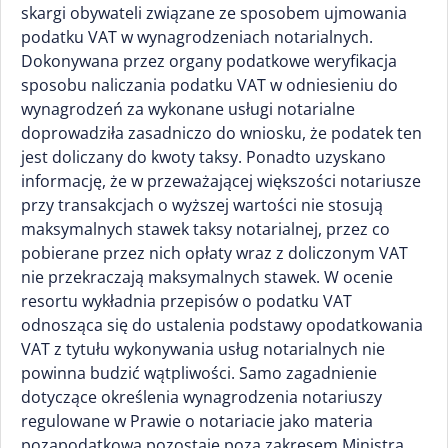
skargi obywateli związane ze sposobem ujmowania
podatku VAT w wynagrodzeniach notarialnych.
Dokonywana przez organy podatkowe weryfikacja
sposobu naliczania podatku VAT w odniesieniu do
wynagrodzeń za wykonane usługi notarialne
doprowadziła zasadniczo do wniosku, że podatek ten
jest doliczany do kwoty taksy. Ponadto uzyskano
informację, że w przeważającej większości notariusze
przy transakcjach o wyższej wartości nie stosują
maksymalnych stawek taksy notarialnej, przez co
pobierane przez nich opłaty wraz z doliczonym VAT
nie przekraczają maksymalnych stawek. W ocenie
resortu wykładnia przepisów o podatku VAT
odnosząca się do ustalenia podstawy opodatkowania
VAT z tytułu wykonywania usług notarialnych nie
powinna budzić wątpliwości. Samo zagadnienie
dotyczące określenia wynagrodzenia notariuszy
regulowane w Prawie o notariacie jako materia
pozapodatkowa pozostaje poza zakresem Ministra