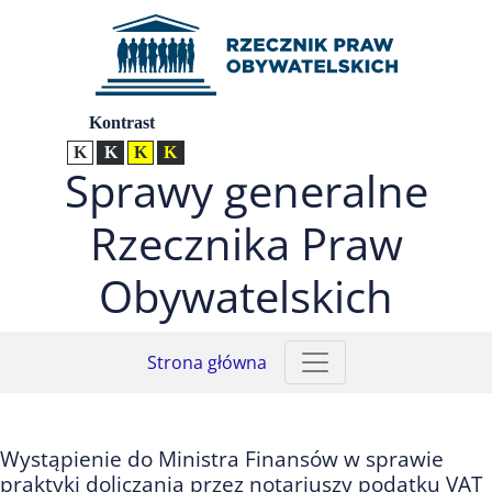
Przejdź do menu głównego (nacisnij Enter)
Przejdź do treści (nacisnij Enter)
Przejdź do mapy serwisu (nacisnij Enter)
Ustawienia
Kontrast
Kontrast normalny
Kontrast biały tekst na czarnym
Kontrast czarny tekst na żółtym
Kontrast żółty tekst na czarnym
Sprawy generalne
Rzecznika Praw
Obywatelskich
Strona główna
Wystąpienie do Ministra Finansów w sprawie
praktyki doliczania przez notariuszy podatku VAT