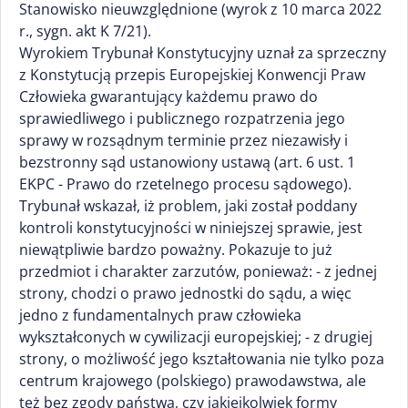
Stanowisko nieuwzględnione (wyrok z 10 marca 2022
r., sygn. akt K 7/21).
Wyrokiem Trybunał Konstytucyjny uznał za sprzeczny
z Konstytucją przepis Europejskiej Konwencji Praw
Człowieka gwarantujący każdemu prawo do
sprawiedliwego i publicznego rozpatrzenia jego
sprawy w rozsądnym terminie przez niezawisły i
bezstronny sąd ustanowiony ustawą (art. 6 ust. 1
EKPC - Prawo do rzetelnego procesu sądowego).
Trybunał wskazał, iż problem, jaki został poddany
kontroli konstytucyjności w niniejszej sprawie, jest
niewątpliwie bardzo poważny. Pokazuje to już
przedmiot i charakter zarzutów, ponieważ: - z jednej
strony, chodzi o prawo jednostki do sądu, a więc
jedno z fundamentalnych praw człowieka
wykształconych w cywilizacji europejskiej; - z drugiej
strony, o możliwość jego kształtowania nie tylko poza
centrum krajowego (polskiego) prawodawstwa, ale
też bez zgody państwa, czy jakiejkolwiek formy