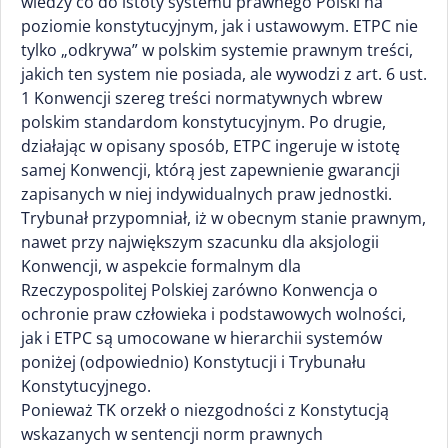
wiedzy co do istoty systemu prawnego Polski na
poziomie konstytucyjnym, jak i ustawowym. ETPC nie
tylko „odkrywa” w polskim systemie prawnym treści,
jakich ten system nie posiada, ale wywodzi z art. 6 ust.
1 Konwencji szereg treści normatywnych wbrew
polskim standardom konstytucyjnym. Po drugie,
działając w opisany sposób, ETPC ingeruje w istotę
samej Konwencji, którą jest zapewnienie gwarancji
zapisanych w niej indywidualnych praw jednostki.
Trybunał przypomniał, iż w obecnym stanie prawnym,
nawet przy największym szacunku dla aksjologii
Konwencji, w aspekcie formalnym dla
Rzeczypospolitej Polskiej zarówno Konwencja o
ochronie praw człowieka i podstawowych wolności,
jak i ETPC są umocowane w hierarchii systemów
poniżej (odpowiednio) Konstytucji i Trybunału
Konstytucyjnego.
Ponieważ TK orzekł o niezgodności z Konstytucją
wskazanych w sentencji norm prawnych