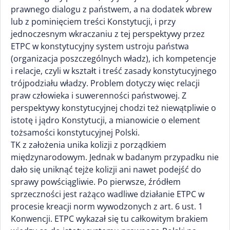
prawnego dialogu z państwem, a na dodatek wbrew
lub z pominięciem treści Konstytucji, i przy
jednoczesnym wkraczaniu z tej perspektywy przez
ETPC w konstytucyjny system ustroju państwa
(organizacja poszczególnych władz), ich kompetencje
i relacje, czyli w kształt i treść zasady konstytucyjnego
trójpodziału władzy. Problem dotyczy więc relacji
praw człowieka i suwerenności państwowej. Z
perspektywy konstytucyjnej chodzi też niewątpliwie o
istotę i jądro Konstytucji, a mianowicie o element
tożsamości konstytucyjnej Polski.
TK z założenia unika kolizji z porządkiem
międzynarodowym. Jednak w badanym przypadku nie
dało się uniknąć tejże kolizji ani nawet podejść do
sprawy powściągliwie. Po pierwsze, źródłem
sprzeczności jest rażąco wadliwe działanie ETPC w
procesie kreacji norm wywodzonych z art. 6 ust. 1
Konwencji. ETPC wykazał się tu całkowitym brakiem