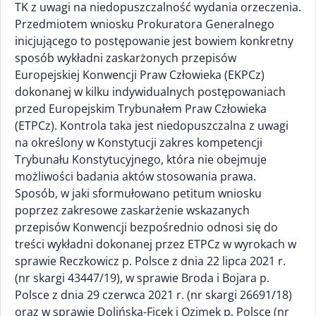
TK z uwagi na niedopuszczalność wydania orzeczenia.
Przedmiotem wniosku Prokuratora Generalnego
inicjującego to postępowanie jest bowiem konkretny
sposób wykładni zaskarżonych przepisów
Europejskiej Konwencji Praw Człowieka (EKPCz)
dokonanej w kilku indywidualnych postępowaniach
przed Europejskim Trybunałem Praw Człowieka
(ETPCz). Kontrola taka jest niedopuszczalna z uwagi
na określony w Konstytucji zakres kompetencji
Trybunału Konstytucyjnego, która nie obejmuje
możliwości badania aktów stosowania prawa.
Sposób, w jaki sformułowano petitum wniosku
poprzez zakresowe zaskarżenie wskazanych
przepisów Konwencji bezpośrednio odnosi się do
treści wykładni dokonanej przez ETPCz w wyrokach w
sprawie Reczkowicz p. Polsce z dnia 22 lipca 2021 r.
(nr skargi 43447/19), w sprawie Broda i Bojara p.
Polsce z dnia 29 czerwca 2021 r. (nr skargi 26691/18)
oraz w sprawie Dolińska-Ficek i Ozimek p. Polsce (nr