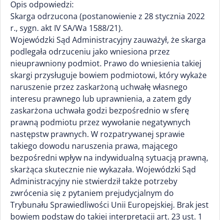
Opis odpowiedzi:
Skarga odrzucona (postanowienie z 28 stycznia 2022
r., sygn. akt IV SA/Wa 1588/21).
Wojewódzki Sąd Administracyjny zauważył, że skarga
podlegała odrzuceniu jako wniesiona przez
nieuprawniony podmiot. Prawo do wniesienia takiej
skargi przysługuje bowiem podmiotowi, który wykaże
naruszenie przez zaskarżoną uchwałę własnego
interesu prawnego lub uprawnienia, a zatem gdy
zaskarżona uchwała godzi bezpośrednio w sferę
prawną podmiotu przez wywołanie negatywnych
następstw prawnych. W rozpatrywanej sprawie
takiego dowodu naruszenia prawa, mającego
bezpośredni wpływ na indywidualną sytuacją prawną,
skarżąca skutecznie nie wykazała. Wojewódzki Sąd
Administracyjny nie stwierdził także potrzeby
zwrócenia się z pytaniem prejudycjalnym do
Trybunału Sprawiedliwości Unii Europejskiej. Brak jest
bowiem podstaw do takiej interpretacji art. 23 ust. 1