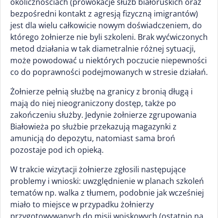
okolicznościach (prowokacje służb białoruskich oraz
bezpośredni kontakt z agresją fizyczną imigrantów)
jest dla wielu całkowicie nowym doświadczeniem, do
którego żołnierze nie byli szkoleni. Brak wyćwiczonych
metod działania w tak diametralnie różnej sytuacji,
może powodować u niektórych poczucie niepewności
co do poprawności podejmowanych w stresie działań.
Żołnierze pełnią służbę na granicy z bronią długą i
mają do niej nieograniczony dostęp, także po
zakończeniu służby. Jedynie żołnierze zgrupowania
Białowieża po służbie przekazują magazynki z
amunicją do depozytu, natomiast sama broń
pozostaje pod ich opieką.
W trakcie wizytacji żołnierze zgłosili następujące
problemy i wnioski: uwzględnienie w planach szkoleń
tematów np. walka z tłumem, podobnie jak wcześniej
miało to miejsce w przypadku żołnierzy
przygotowywanych do misji wojskowych (ostatnio na