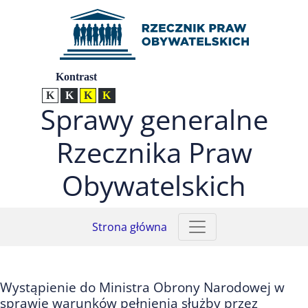
Przejdź do menu głównego (nacisnij Enter)
Przejdź do treści (nacisnij Enter)
Przejdź do mapy serwisu (nacisnij Enter)
Ustawienia
Kontrast
Kontrast normalny
Kontrast biały tekst na czarnym
Kontrast czarny tekst na żółtym
Kontrast żółty tekst na czarnym
Sprawy generalne
Rzecznika Praw
Obywatelskich
Strona główna
Wystąpienie do Ministra Obrony Narodowej w
sprawie warunków pełnienia służby przez