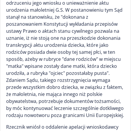
odrzuceniu jego wniosku o unieważnienie aktu
urodzenia małoletniej G.S. W postanowieniu tym Sąd
stanął na stanowisku, że "dokonana z
poszanowaniem Konstytucji wykładania przepisów
ustawy Prawo o aktach stanu cywilnego pozwala na
uznanie, iż nie stoją one na przeszkodzie dokonania
transkrypcji aktu urodzenia dziecka, które jako
rodziców posiada dwie osoby tej samej płci, w ten
sposób, ażeby w rubryce "dane rodziców" w miejscu
"matka" wpisane zostały dane matki, która dziecko
urodziła, a rubryka "ojciec" pozostałaby pusta".
Zdaniem Sądu, takiego rozstrzygnięcia wymaga
przede wszystkim dobro dziecka, w związku z faktem,
że małoletnia, nie mająca innego niż polskie
obywatelstwa, potrzebuje dokumentów tożsamości,
by móc kontynuować leczenie szczególnie dotkliwego
rodzaju nowotworu poza granicami Unii Europejskiej.
Rzecznik wniósł o oddalenie apelacji wnioskodawcy