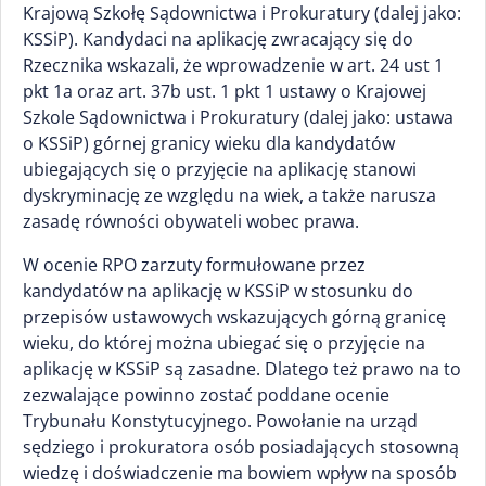
Krajową Szkołę Sądownictwa i Prokuratury (dalej jako:
KSSiP). Kandydaci na aplikację zwracający się do
Rzecznika wskazali, że wprowadzenie w art. 24 ust 1
pkt 1a oraz art. 37b ust. 1 pkt 1 ustawy o Krajowej
Szkole Sądownictwa i Prokuratury (dalej jako: ustawa
o KSSiP) górnej granicy wieku dla kandydatów
ubiegających się o przyjęcie na aplikację stanowi
dyskryminację ze względu na wiek, a także narusza
zasadę równości obywateli wobec prawa.
W ocenie RPO zarzuty formułowane przez
kandydatów na aplikację w KSSiP w stosunku do
przepisów ustawowych wskazujących górną granicę
wieku, do której można ubiegać się o przyjęcie na
aplikację w KSSiP są zasadne. Dlatego też prawo na to
zezwalające powinno zostać poddane ocenie
Trybunału Konstytucyjnego. Powołanie na urząd
sędziego i prokuratora osób posiadających stosowną
wiedzę i doświadczenie ma bowiem wpływ na sposób