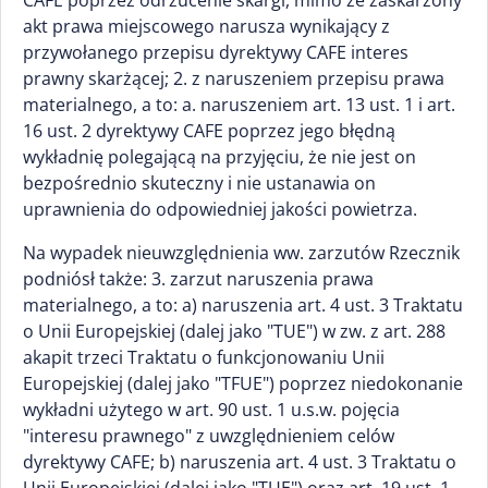
CAFE poprzez odrzucenie skargi, mimo że zaskarżony
akt prawa miejscowego narusza wynikający z
przywołanego przepisu dyrektywy CAFE interes
prawny skarżącej; 2. z naruszeniem przepisu prawa
materialnego, a to: a. naruszeniem art. 13 ust. 1 i art.
16 ust. 2 dyrektywy CAFE poprzez jego błędną
wykładnię polegającą na przyjęciu, że nie jest on
bezpośrednio skuteczny i nie ustanawia on
uprawnienia do odpowiedniej jakości powietrza.
Na wypadek nieuwzględnienia ww. zarzutów Rzecznik
podniósł także: 3. zarzut naruszenia prawa
materialnego, a to: a) naruszenia art. 4 ust. 3 Traktatu
o Unii Europejskiej (dalej jako "TUE") w zw. z art. 288
akapit trzeci Traktatu o funkcjonowaniu Unii
Europejskiej (dalej jako "TFUE") poprzez niedokonanie
wykładni użytego w art. 90 ust. 1 u.s.w. pojęcia
"interesu prawnego" z uwzględnieniem celów
dyrektywy CAFE; b) naruszenia art. 4 ust. 3 Traktatu o