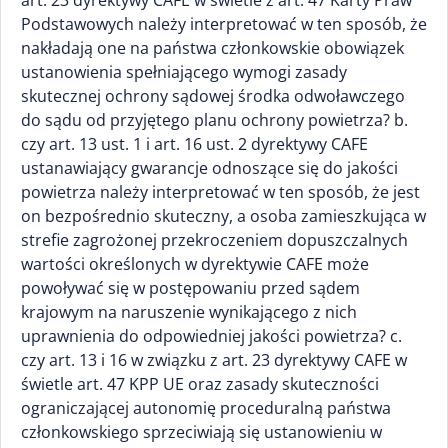
art. 23 dyrektywy CAFE w świetle z art. 47 Karty Praw
Podstawowych należy interpretować w ten sposób, że
nakładają one na państwa członkowskie obowiązek
ustanowienia spełniającego wymogi zasady
skutecznej ochrony sądowej środka odwoławczego
do sądu od przyjętego planu ochrony powietrza? b.
czy art. 13 ust. 1 i art. 16 ust. 2 dyrektywy CAFE
ustanawiający gwarancje odnoszące się do jakości
powietrza należy interpretować w ten sposób, że jest
on bezpośrednio skuteczny, a osoba zamieszkująca w
strefie zagrożonej przekroczeniem dopuszczalnych
wartości określonych w dyrektywie CAFE może
powoływać się w postępowaniu przed sądem
krajowym na naruszenie wynikającego z nich
uprawnienia do odpowiedniej jakości powietrza? c.
czy art. 13 i 16 w związku z art. 23 dyrektywy CAFE w
świetle art. 47 KPP UE oraz zasady skuteczności
ograniczającej autonomię proceduralną państwa
członkowskiego sprzeciwiają się ustanowieniu w