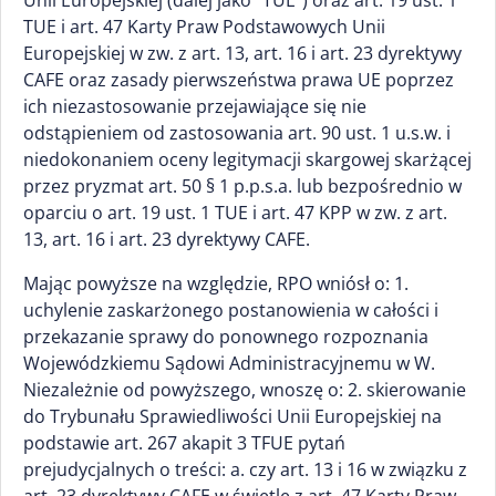
Unii Europejskiej (dalej jako "TUE") oraz art. 19 ust. 1
TUE i art. 47 Karty Praw Podstawowych Unii
Europejskiej w zw. z art. 13, art. 16 i art. 23 dyrektywy
CAFE oraz zasady pierwszeństwa prawa UE poprzez
ich niezastosowanie przejawiające się nie
odstąpieniem od zastosowania art. 90 ust. 1 u.s.w. i
niedokonaniem oceny legitymacji skargowej skarżącej
przez pryzmat art. 50 § 1 p.p.s.a. lub bezpośrednio w
oparciu o art. 19 ust. 1 TUE i art. 47 KPP w zw. z art.
13, art. 16 i art. 23 dyrektywy CAFE.
Mając powyższe na względzie, RPO wniósł o: 1.
uchylenie zaskarżonego postanowienia w całości i
przekazanie sprawy do ponownego rozpoznania
Wojewódzkiemu Sądowi Administracyjnemu w W.
Niezależnie od powyższego, wnoszę o: 2. skierowanie
do Trybunału Sprawiedliwości Unii Europejskiej na
podstawie art. 267 akapit 3 TFUE pytań
prejudycjalnych o treści: a. czy art. 13 i 16 w związku z