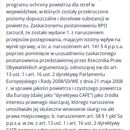
programu ochrony powietrza dla stref w
województwie, w których zostały przekroczone
poziomy dopuszczalne i docelowe substancji w
powietrzu. Zaskarżonemu postanowieniu RPO
zarzucił, że zostało wydane 1. z naruszeniem
przepisów postępowania, mającym istotny wpływ na
wynik sprawy, a to: a. naruszeniem art. 141 § 4 p.p.s.a.
poprzez pominięcie w uzasadnieniu zaskarżonego
postanowienia przedstawionej przez Rzecznika Praw
Obywatelskich argumentacji, odnoszącej się do art.
13 ust. 1 i art. 16 ust. 2 dyrektywy Parlamentu
Europejskiego i Rady 2008/50/WE z dnia 21 maja 2008
r. w sprawie jakości powietrza i czystszego powietrza
dla Europy (dalej jako "dyrektywa CAFE") jako źródła
interesu prawnego skarżącej, którego naruszenie
umożliwiało jej skuteczne wniesienie skargi na akt
prawa miejscowego; b. naruszeniem art. 58 § 1 pkt 5a
p.p.s.a. w zw. z art. 13 ust. 1 i art. 16 ust. 2 dyrektywy