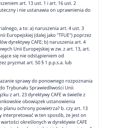
eniem art. 13 ust. 1 i art. 16 ust. 2
kuteczny i nie ustanawia on uprawnienia do
nego, a to: a) naruszenia art. 4 ust. 3
nii Europejskiej (dalej jako "TFUE") poprzez
lów dyrektywy CAFE; b) naruszenia art. 4
owych Unii Europejskiej w zw. z art. 13, art.
ające się nie odstąpieniem od
ez pryzmat art. 50 § 1 p.p.s.a. lub
zekazanie sprawy do ponownego rozpoznania
do Trybunału Sprawiedliwości Unii
iązku z art. 23 dyrektywy CAFE w świetle z
złonkowskie obowiązek ustanowienia
planu ochrony powietrza? b. czy art. 13
ży interpretować w ten sposób, że jest on
 wartości określonych w dyrektywie CAFE