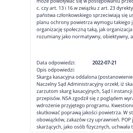
może powoływać się w postępowaniu przed 
c. czy art. 13 i 16 w związku z art. 23 dyr
państwa członkowskiego sprzeciwiają się u
planu ochrony powietrza wymogu takiego j
organizację społeczną taką, jak organizac
rozumiany jako normatywny, obiektywny, akt
Data odpowiedzi:
2022-07-21
Opis odpowiedzi:
Skarga kasacyjna oddalona (postanowienie z 2
Naczelny Sąd Administracyjny orzekł, iż sk
zarzutom skarg kasacyjnych, Sąd I instanc
przepisów. NSA zgodził się z poglądem wyr
wdrożenie przyjętego programu. Kwestion
skutkować poprawą jakości powietrza. W st
obowiązków, zakazów czy uprawnień. POP j
skarżących, jako osób fizycznych, uchwała 