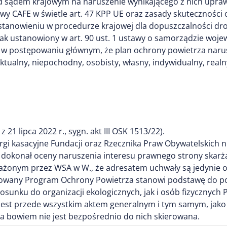
sądem krajowym na naruszenie wynikającego z nich uprawn
ektywy CAFE w świetle art. 47 KPP UE oraz zasady skutecznoś
stanowieniu w procedurze krajowej dla dopuszczalności dr
ak ustanowiony w art. 90 ust. 1 ustawy o samorządzie wo
ja w postępowaniu głównym, że plan ochrony powietrza narus
ualny, niepochodny, osobisty, własny, indywidualny, realny
1 lipca 2022 r., sygn. akt III OSK 1513/22).
argi kasacyjne Fundacji oraz Rzecznika Praw Obywatelskich 
ji dokonał oceny naruszenia interesu prawnego strony skar
ażonym przez WSA w W., że adresatem uchwały są jedynie or
owany Program Ochrony Powietrza stanowi podstawę do po
osunku do organizacji ekologicznych, jak i osób fizycznych
est przede wszystkim aktem generalnym i tym samym, jako 
ta bowiem nie jest bezpośrednio do nich skierowana.