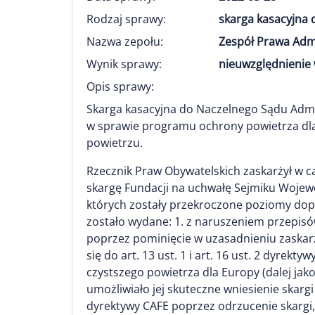
Rodzaj sprawy:
skarga kasacyjna 
Nazwa zepołu:
Zespół Prawa Adm
Wynik sprawy:
nieuwzględnienie 
Opis sprawy:
Skarga kasacyjna do Naczelnego Sądu Adm
w sprawie programu ochrony powietrza dla
powietrzu.
Rzecznik Praw Obywatelskich zaskarżył w c
skargę Fundacji na uchwałę Sejmiku Wojewó
których zostały przekroczone poziomy dopu
zostało wydane: 1. z naruszeniem przepisów
poprzez pominięcie w uzasadnieniu zaskar
się do art. 13 ust. 1 i art. 16 ust. 2 dyrek
czystszego powietrza dla Europy (dalej jak
umożliwiało jej skuteczne wniesienie skargi n
dyrektywy CAFE poprzez odrzucenie skargi