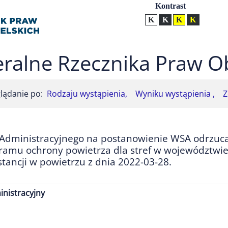
Ustawienia
Kontrast
Kontrast normalny
Kontrast biały tekst na
Kontrast czarny t
Kontrast żół
ralne Rzecznika Praw O
lądanie po:
Rodzaju wystąpienia,
Wyniku wystąpienia ,
Z
 Administracyjnego na postanowienie WSA odrzuca
mu ochrony powietrza dla stref w województwie,
tancji w powietrzu z dnia 2022-03-28.
nistracyjny