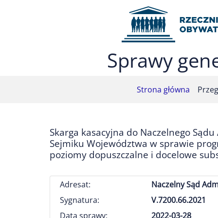
Przejdź do menu głównego (nacisnij Enter)
Przejdź do treści (nacisnij Enter)
Przejdź do mapy serwisu (nacisnij Enter)
Sprawy gene
Strona główna
Przeg
Skarga kasacyjna do Naczelnego Sądu
Sejmiku Województwa w sprawie progra
poziomy dopuszczalne i docelowe subs
Adresat:
Naczelny Sąd Admi
Sygnatura:
V.7200.66.2021
Data sprawy:
2022-03-28