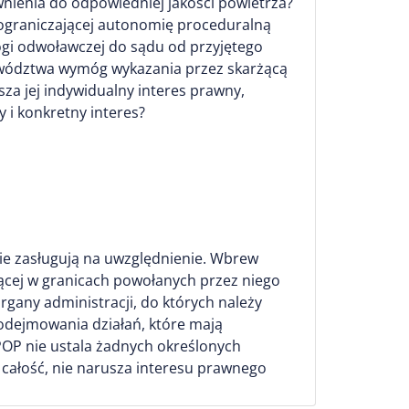
ienia do odpowiedniej jakości powietrza?
ci ograniczającej autonomię proceduralną
ogi odwoławczej do sądu od przyjętego
jewództwa wymóg wykazania przez skarżącą
za jej indywidualny interes prawny,
 i konkretny interes?
nie zasługują na uwzględnienie. Wbrew
żącej w granicach powołanych przez niego
gany administracji, do których należy
dejmowania działań, które mają
 POP nie ustala żadnych określonych
całość, nie narusza interesu prawnego