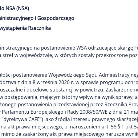
do NSA (NSA)
inistracyjnego i Gospodarczego
wystąpienia Rzecznika
inistracyjnego na postanowienie WSA odrzucające skargę 
 stref w województwie, w których zostały przekroczone poz
ałości postanowienie Wojewódzkiego Sądu Administracyjnego
dztwa z dnia 8 września 2020 r. w sprawie programu ochro
szczalne i docelowe substancji w powietrzu. Zaskarżonemu
 postępowania, mającym istotny wpływ na wynik sprawy, a to
żonego postanowienia przedstawionej przez Rzecznika Pra
tywy Parlamentu Europejskiego i Rady 2008/50/WE z dnia 21 ma
o "dyrektywa CAFE") jako źródła interesu prawnego skarżącej
a akt prawa miejscowego; b. naruszeniem art. 58 § 1 pkt 5a p.p
, mimo że zaskarżony akt prawa miejscowego narusza wynik