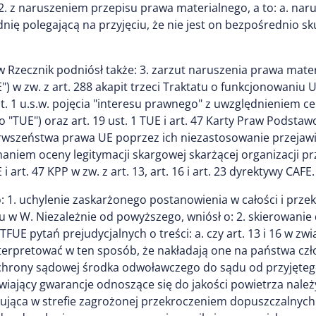
. z naruszeniem przepisu prawa materialnego, a to: a. narusz
ię polegającą na przyjęciu, że nie jest on bezpośrednio s
zecznik podniósł także: 3. zarzut naruszenia prawa material
E") w zw. z art. 288 akapit trzeci Traktatu o funkcjonowaniu U
t. 1 u.s.w. pojęcia "interesu prawnego" z uwzględnieniem ce
ko "TUE") oraz art. 19 ust. 1 TUE i art. 47 Karty Praw Podstaw
ierwszeństwa prawa UE poprzez ich niezastosowanie przejawi
naniem oceny legitymacji skargowej skarżącej organizacji prz
 art. 47 KPP w zw. z art. 13, art. 16 i art. 23 dyrektywy CAFE.
o: 1. uchylenie zaskarżonego postanowienia w całości i pr
 W. Niezależnie od powyższego, wniósł o: 2. skierowanie 
TFUE pytań prejudycjalnych o treści: a. czy art. 13 i 16 w zw
nterpretować w ten sposób, że nakładają one na państwa c
chrony sądowej środka odwoławczego do sądu od przyjętego 
nawiający gwarancje odnoszące się do jakości powietrza nale
ująca w strefie zagrożonej przekroczeniem dopuszczalnych