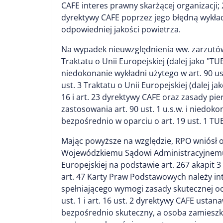
CAFE interes prawny skarżącej organizacji; 2
dyrektywy CAFE poprzez jego błędną wykładn
odpowiedniej jakości powietrza.
Na wypadek nieuwzględnienia ww. zarzutów R
Traktatu o Unii Europejskiej (dalej jako "TU
niedokonanie wykładni użytego w art. 90 us
ust. 3 Traktatu o Unii Europejskiej (dalej ja
16 i art. 23 dyrektywy CAFE oraz zasady p
zastosowania art. 90 ust. 1 u.s.w. i niedoko
bezpośrednio w oparciu o art. 19 ust. 1 TUE i
Mając powyższe na względzie, RPO wniósł 
Wojewódzkiemu Sądowi Administracyjnemu w
Europejskiej na podstawie art. 267 akapit 3 
art. 47 Karty Praw Podstawowych należy i
spełniającego wymogi zasady skutecznej o
ust. 1 i art. 16 ust. 2 dyrektywy CAFE usta
bezpośrednio skuteczny, a osoba zamieszk