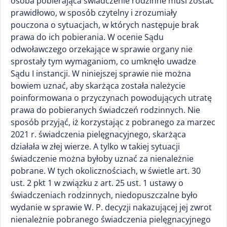
osoba pobierająca świadczenie rodzinne musi zostać
prawidłowo, w sposób czytelny i zrozumiały
pouczona o sytuacjach, w których następuje brak
prawa do ich pobierania. W ocenie Sądu
odwoławczego orzekające w sprawie organy nie
sprostały tym wymaganiom, co umknęło uwadze
Sądu I instancji. W niniejszej sprawie nie można
bowiem uznać, aby skarżąca została należycie
poinformowana o przyczynach powodujących utratę
prawa do pobieranych świadczeń rodzinnych. Nie
sposób przyjąć, iż korzystając z pobranego za marzec
2021 r. świadczenia pielęgnacyjnego, skarżąca
działała w złej wierze. A tylko w takiej sytuacji
świadczenie można byłoby uznać za nienależnie
pobrane. W tych okolicznościach, w świetle art. 30
ust. 2 pkt 1 w związku z art. 25 ust. 1 ustawy o
świadczeniach rodzinnych, niedopuszczalne było
wydanie w sprawie W. P. decyzji nakazującej jej zwrot
nienależnie pobranego świadczenia pielęgnacyjnego