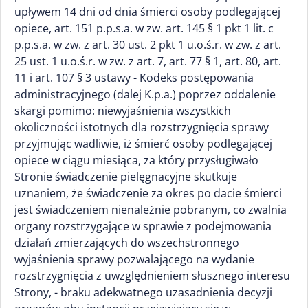
upływem 14 dni od dnia śmierci osoby podlegającej
opiece, art. 151 p.p.s.a. w zw. art. 145 § 1 pkt 1 lit. c
p.p.s.a. w zw. z art. 30 ust. 2 pkt 1 u.o.ś.r. w zw. z art.
25 ust. 1 u.o.ś.r. w zw. z art. 7, art. 77 § 1, art. 80, art.
11 i art. 107 § 3 ustawy - Kodeks postępowania
administracyjnego (dalej K.p.a.) poprzez oddalenie
skargi pomimo: niewyjaśnienia wszystkich
okoliczności istotnych dla rozstrzygnięcia sprawy
przyjmując wadliwie, iż śmierć osoby podlegającej
opiece w ciągu miesiąca, za który przysługiwało
Stronie świadczenie pielęgnacyjne skutkuje
uznaniem, że świadczenie za okres po dacie śmierci
jest świadczeniem nienależnie pobranym, co zwalnia
organy rozstrzygające w sprawie z podejmowania
działań zmierzających do wszechstronnego
wyjaśnienia sprawy pozwalającego na wydanie
rozstrzygnięcia z uwzględnieniem słusznego interesu
Strony, - braku adekwatnego uzasadnienia decyzji