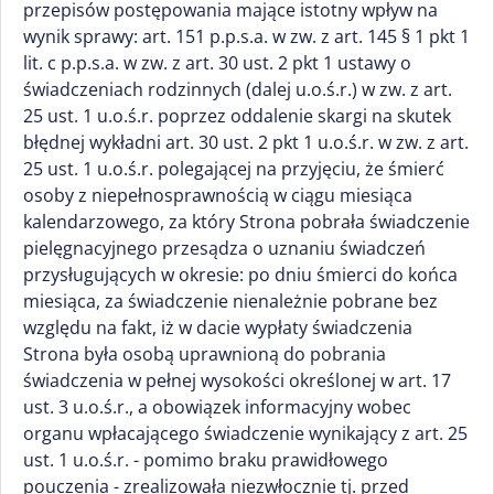
przepisów postępowania mające istotny wpływ na
wynik sprawy: art. 151 p.p.s.a. w zw. z art. 145 § 1 pkt 1
lit. c p.p.s.a. w zw. z art. 30 ust. 2 pkt 1 ustawy o
świadczeniach rodzinnych (dalej u.o.ś.r.) w zw. z art.
25 ust. 1 u.o.ś.r. poprzez oddalenie skargi na skutek
błędnej wykładni art. 30 ust. 2 pkt 1 u.o.ś.r. w zw. z art.
25 ust. 1 u.o.ś.r. polegającej na przyjęciu, że śmierć
osoby z niepełnosprawnością w ciągu miesiąca
kalendarzowego, za który Strona pobrała świadczenie
pielęgnacyjnego przesądza o uznaniu świadczeń
przysługujących w okresie: po dniu śmierci do końca
miesiąca, za świadczenie nienależnie pobrane bez
względu na fakt, iż w dacie wypłaty świadczenia
Strona była osobą uprawnioną do pobrania
świadczenia w pełnej wysokości określonej w art. 17
ust. 3 u.o.ś.r., a obowiązek informacyjny wobec
organu wpłacającego świadczenie wynikający z art. 25
ust. 1 u.o.ś.r. - pomimo braku prawidłowego
pouczenia - zrealizowała niezwłocznie tj. przed