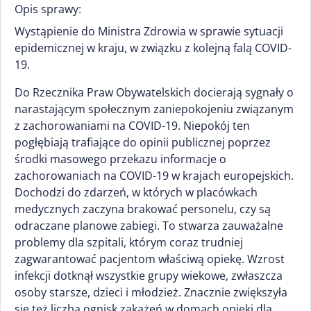
Opis sprawy:
Wystąpienie do Ministra Zdrowia w sprawie sytuacji
epidemicznej w kraju, w związku z kolejną falą COVID-
19.
Do Rzecznika Praw Obywatelskich docierają sygnały o
narastającym społecznym zaniepokojeniu związanym
z zachorowaniami na COVID-19. Niepokój ten
pogłębiają trafiające do opinii publicznej poprzez
środki masowego przekazu informacje o
zachorowaniach na COVID-19 w krajach europejskich.
Dochodzi do zdarzeń, w których w placówkach
medycznych zaczyna brakować personelu, czy są
odraczane planowe zabiegi. To stwarza zauważalne
problemy dla szpitali, którym coraz trudniej
zagwarantować pacjentom właściwą opiekę. Wzrost
infekcji dotknął wszystkie grupy wiekowe, zwłaszcza
osoby starsze, dzieci i młodzież. Znacznie zwiększyła
się też liczba ognisk zakażeń w domach opieki dla