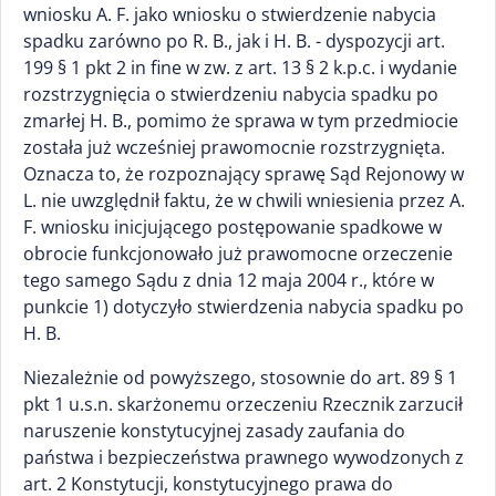
wniosku A. F. jako wniosku o stwierdzenie nabycia
spadku zarówno po R. B., jak i H. B. - dyspozycji art.
199 § 1 pkt 2 in fine w zw. z art. 13 § 2 k.p.c. i wydanie
rozstrzygnięcia o stwierdzeniu nabycia spadku po
zmarłej H. B., pomimo że sprawa w tym przedmiocie
została już wcześniej prawomocnie rozstrzygnięta.
Oznacza to, że rozpoznający sprawę Sąd Rejonowy w
L. nie uwzględnił faktu, że w chwili wniesienia przez A.
F. wniosku inicjującego postępowanie spadkowe w
obrocie funkcjonowało już prawomocne orzeczenie
tego samego Sądu z dnia 12 maja 2004 r., które w
punkcie 1) dotyczyło stwierdzenia nabycia spadku po
H. B.
Niezależnie od powyższego, stosownie do art. 89 § 1
pkt 1 u.s.n. skarżonemu orzeczeniu Rzecznik zarzucił
naruszenie konstytucyjnej zasady zaufania do
państwa i bezpieczeństwa prawnego wywodzonych z
art. 2 Konstytucji, konstytucyjnego prawa do