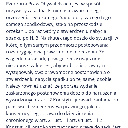
Rzecznika Praw Obywatelskich jest w sposób
oczywisty zasadna. Istnienie prawomocnego
orzeczenia tego samego Sądu, dotyczącego tego
samego spadkodawcy, stało na przeszkodzie
orzekaniu po raz wtóry o stwierdzeniu nabycia
spadku po H. B. Na skutek tego doszło do sytuacji, w
której o tym samym przedmiocie postępowania
rozstrzygają dwa prawomocne orzeczenia. Ze
względu na zasadę powagi rzeczy osądzonej
niedopuszczalne jest, aby w obrocie prawnym
występowały dwa prawomocne postanowienia o
stwierdzeniu nabycia spadku po tej samej osobie.
Należy również uznać, że poprzez wydanie
zaskarżonego postanowienia doszło do naruszenia
wywodzonych z art. 2 Konstytucji zasad: zaufania do
państwa i bezpieczeństwa prawnego, jak też
konstytucyjnego prawa do dziedziczenia,
chronionego w art. 21 ust. 1 i art. 64 ust. 1 i 2
Konstytucji, oraz konstytucyjnego prawa do sądu (art.