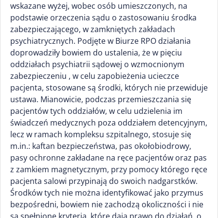
wskazane wyżej, wobec osób umieszczonych, na
podstawie orzeczenia sądu o zastosowaniu środka
zabezpieczającego, w zamkniętych zakładach
psychiatrycznych. Podjęte w Biurze RPO działania
doprowadziły bowiem do ustalenia, że w pięciu
oddziałach psychiatrii sądowej o wzmocnionym
zabezpieczeniu , w celu zapobieżenia ucieczce
pacjenta, stosowane są środki, których nie przewiduje
ustawa. Mianowicie, podczas przemieszczania się
pacjentów tych oddziałów, w celu udzielenia im
świadczeń medycznych poza oddziałem detencyjnym,
lecz w ramach kompleksu szpitalnego, stosuje się
m.in.: kaftan bezpieczeństwa, pas okołobiodrowy,
pasy ochronne zakładane na ręce pacjentów oraz pas
z zamkiem magnetycznym, przy pomocy którego ręce
pacjenta salowi przypinają do swoich nadgarstków.
Środków tych nie można identyfikować jako przymus
bezpośredni, bowiem nie zachodzą okoliczności i nie
są spełnione kryteria, które dają prawo do działań, o