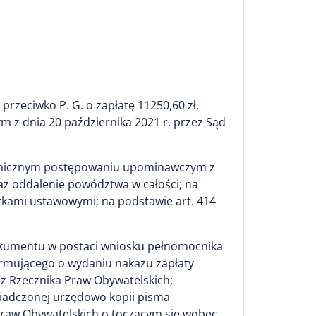
rzeciwko P. G. o zapłatę 11250,60 zł,
 dnia 20 października 2021 r. przez Sąd
onicznym postępowaniu upominawczym z
az oddalenie powództwa w całości; na
tkami ustawowymi; na podstawie art. 414
okumentu w postaci wniosku pełnomocnika
formującego o wydaniu nakazu zapłaty
z Rzecznika Praw Obywatelskich;
iadczonej urzędowo kopii pisma
Praw Obywatelskich o toczącym się wobec