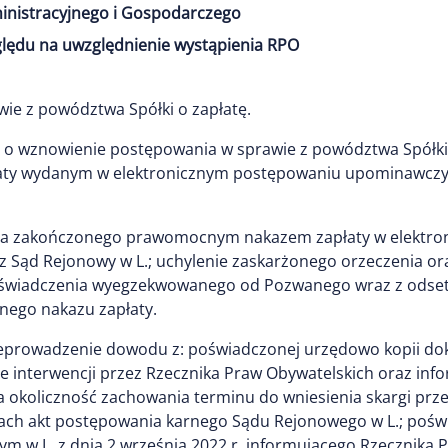
inistracyjnego i Gospodarczego
ględu na uwzględnienie wystąpienia RPO
ie z powództwa Spółki o zapłatę.
 o wznowienie postępowania w sprawie z powództwa Spółki p
y wydanym w elektronicznym postępowaniu upominawczym z
nia zakończonego prawomocnym nakazem zapłaty w elektr
z Sąd Rejonowy w L.; uchylenie zaskarżonego orzeczenia or
tu świadczenia wyegzekwowanego od Pozwanego wraz z odse
nego nakazu zapłaty.
rzeprowadzenie dowodu z: poświadczonej urzędowo kopii d
cie interwencji przez Rzecznika Praw Obywatelskich oraz in
okoliczność zachowania terminu do wniesienia skargi prze
ach akt postępowania karnego Sądu Rejonowego w L.; pośw
 w L. z dnia 2 września 2022 r. informującego Rzecznika 