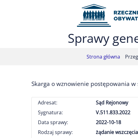
Przejdź do menu głównego (nacisnij Enter)
Przejdź do treści (nacisnij Enter)
Przejdź do mapy serwisu (nacisnij Enter)
Sprawy gene
Strona główna
Przeg
Skarga o wznowienie postępowania w s
Adresat:
Sąd Rejonowy
Sygnatura:
V.511.833.2022
Data sprawy:
2022-10-18
Rodzaj sprawy:
żądanie wszczęcia