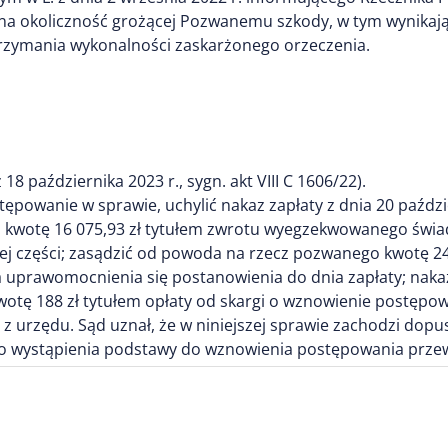
a okoliczność grożącej Pozwanemu szkody, w tym wynikają
trzymania wykonalności zaskarżonego orzeczenia.
 października 2023 r., sygn. akt VIII C 1606/22).
ępowanie w sprawie, uchylić nakaz zapłaty z dnia 20 paździ
 kwotę 16 075,93 zł tytułem zwrotu wyegzekwowanego świad
 części; zasądzić od powoda na rzecz pozwanego kwotę 24
 uprawomocnienia się postanowienia do dnia zapłaty; naka
otę 188 zł tytułem opłaty od skargi o wznowienie postępowa
 z urzędu. Sąd uznał, że w niniejszej sprawie zachodzi do
wystąpienia podstawy do wznowienia postępowania przewidzi