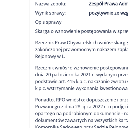
Nazwa zepołu:
Zespół Prawa Adm
Wynik sprawy:
pozytywnie ze wz
Opis sprawy:
Skarga o wznowienie postępowania w spraw
Rzecznik Praw Obywatelskich wniósł skargę
zakończonej prawomocnym nakazem zapłat
Rejonowy w L.
Rzecznik wniósł o wznowienie postępowa
dnia 20 października 2021 r. wydanym prze
podstawie art. 415 k.p.c. nakazanie zwro
k.p.c. wstrzymanie wykonania kwestionowa
Ponadto, RPO wniósł o: dopuszczenie i p
Pozwanego z dnia 28 lipca 2022 r. o podję
opartego na podrobionym dokumencie - na 
dokumentów zawartych na wszystkich kart
Komornika Sądowego przy Sądzie Rejonowym