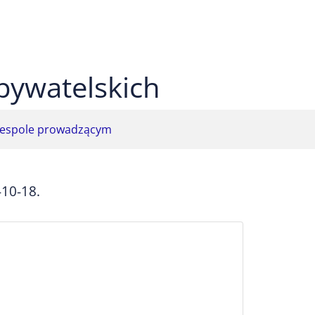
 czarnym
ekst na żółtym
ty tekst na czarnym
bywatelskich
espole prowadzącym
-10-18.