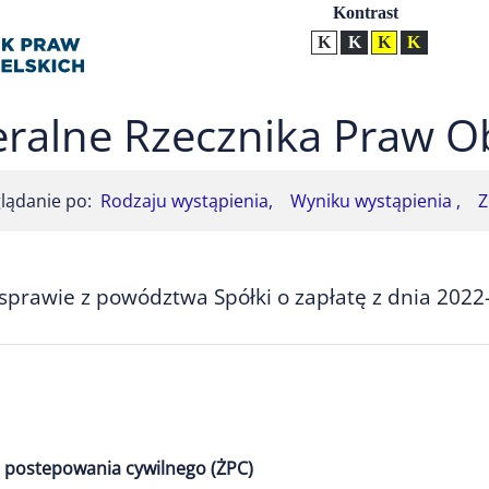
Ustawienia
Kontrast
Kontrast normalny
Kontrast biały tekst na
Kontrast czarny t
Kontrast żół
ralne Rzecznika Praw O
lądanie po:
Rodzaju wystąpienia,
Wyniku wystąpienia ,
Z
prawie z powództwa Spółki o zapłatę z dnia 2022
 postepowania cywilnego (ŻPC)