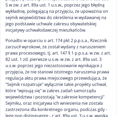
5 w zw. z art. 89a ust. 1 u.s.w., poprzez jego błędną
wykładnię, polegającą na przyjęciu, że upoważnia on
sejmik województwa do określenia w wydawanej na
jego podstawie uchwale zakresu obywatelskiej
inicjatywy uchwałodawczej mieszkańców.
Ponadto w oparciu o art. 174 pkt 2 p.p.s.a., Rzecznik
zarzucił wyrokowi, że został wydany z naruszeniem
prawa procesowego, tj. art. 147 § 1 p.p.s.a. w zw. z art.
82 ust. 1 zd. pierwsze u.s.w. w zw. z art. 89a ust. 3
u.s.w. poprzez jego niezastosowanie wynikające z
przyjęcia, że nie stanowi istotnego naruszenia prawa
regulacja aktu prawa miejscowego przewidująca, że
"Sejmik rozpatruje" wyłącznie takie projekty uchwał,
które "wpisują się" w zakres zadań samorządu
województwa i pozostają "w zakresie kompetencji"
Sejmiku, oraz inicjatywa ich wniesienia nie została
zastrzeżona dla konkretnego organu, podczas gdy -
lege non distinguente - z art. 89a ust. 3 u.s.w. wynika