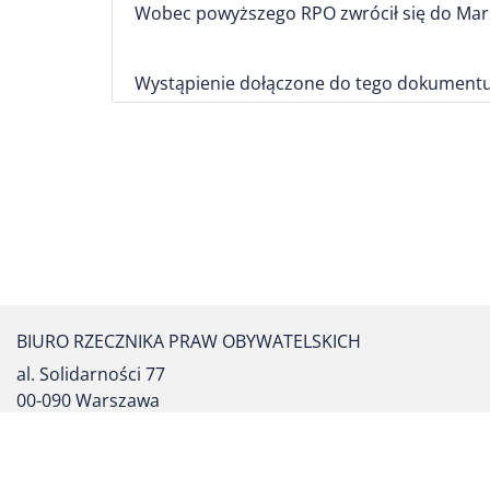
Wobec powyższego RPO zwrócił się do Mars
Wystąpienie dołączone do tego dokumentu
BIURO RZECZNIKA PRAW OBYWATELSKICH
al. Solidarności 77
00-090 Warszawa
tel. centrali: (22) 55 17 700
fax: (22) 827 64 53
formularz kontaktowy