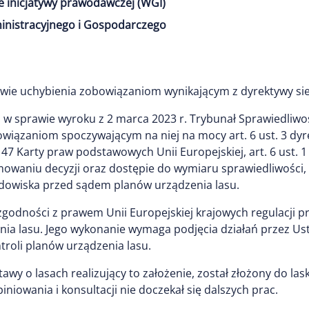
e inicjatywy prawodawczej (WGI)
inistracyjnego i Gospodarczego
wie uchybienia zobowiązaniom wynikającym z dyrektywy sie
 w sprawie wyroku z 2 marca 2023 r. Trybunał Sprawiedliwośc
iązaniom spoczywającym na niej na mocy art. 6 ust. 3 dyrek
. 47 Karty praw podstawowych Unii Europejskiej, art. 6 ust. 1 l
mowaniu decyzji oraz dostępie do wymiaru sprawiedliwości
odowiska przed sądem planów urządzenia lasu.
godności z prawem Unii Europejskiej krajowych regulacji 
nia lasu. Jego wykonanie wymaga podjęcia działań przez U
troli planów urządzenia lasu.
stawy o lasach realizujący to założenie, został złożony do la
niowania i konsultacji nie doczekał się dalszych prac.