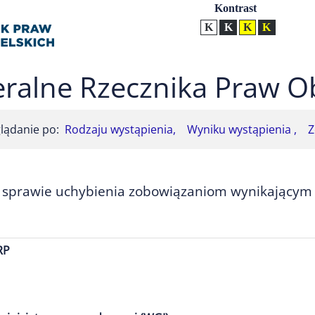
Ustawienia
Kontrast
Kontrast normalny
Kontrast biały tekst na
Kontrast czarny t
Kontrast żół
ralne Rzecznika Praw O
lądanie po:
Rodzaju wystąpienia,
Wyniku wystąpienia ,
Z
sprawie uchybienia zobowiązaniom wynikającym z
RP