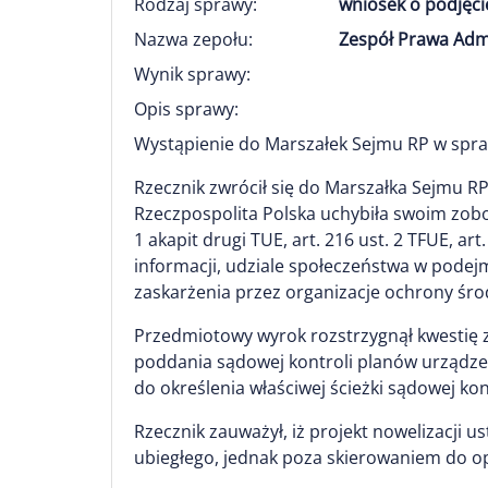
Rodzaj sprawy:
wniosek o podjęci
Nazwa zepołu:
Zespół Prawa Adm
Wynik sprawy:
Opis sprawy:
Wystąpienie do Marszałek Sejmu RP w spra
Rzecznik zwrócił się do Marszałka Sejmu RP
Rzeczpospolita Polska uchybiła swoim zobow
1 akapit drugi TUE, art. 216 ust. 2 TFUE, art
informacji, udziale społeczeństwa w podej
zaskarżenia przez organizacje ochrony śr
Przedmiotowy wyrok rozstrzygnął kwestię z
poddania sądowej kontroli planów urządze
do określenia właściwej ścieżki sądowej kon
Rzecznik zauważył, iż projekt nowelizacji u
ubiegłego, jednak poza skierowaniem do opi