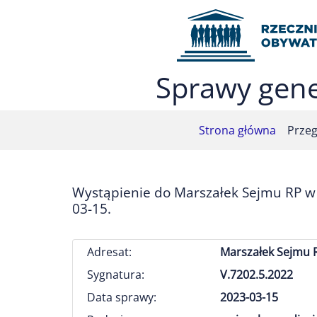
Przejdź do menu głównego (nacisnij Enter)
Przejdź do treści (nacisnij Enter)
Przejdź do mapy serwisu (nacisnij Enter)
Sprawy gene
Strona główna
Przeg
Wystąpienie do Marszałek Sejmu RP w 
03-15.
Adresat:
Marszałek Sejmu 
Sygnatura:
V.7202.5.2022
Data sprawy:
2023-03-15