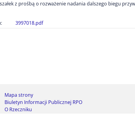
załek z prośbą o rozważenie nadania dalszego biegu przy
:
3997018.pdf
Mapa strony
Biuletyn Informacji Publicznej RPO
O Rzeczniku
Deklaracja dostępności
Koordynator do spraw dostępności
Webmaster - formularz kontaktowy