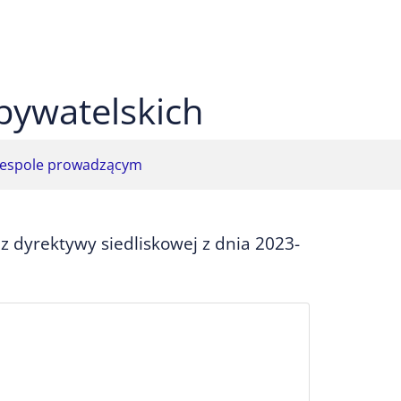
 czarnym
ekst na żółtym
ty tekst na czarnym
bywatelskich
espole prowadzącym
 dyrektywy siedliskowej z dnia 2023-