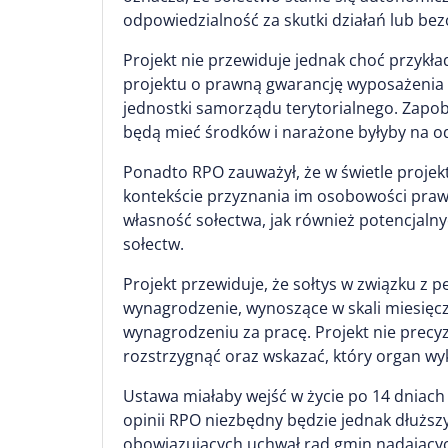
odpowiedzialność za skutki działań lub be
Projekt nie przewiduje jednak choć przykł
projektu o prawną gwarancję wyposażenia s
jednostki samorządu terytorialnego. Zapo
będą mieć środków i narażone byłyby na od
Ponadto RPO zauważył, że w świetle projekt
kontekście przyznania im osobowości prawn
własność sołectwa, jak również potencjalny
sołectw.
Projekt przewiduje, że sołtys w związku z
wynagrodzenie, wynoszące w skali miesię
wynagrodzeniu za pracę. Projekt nie precyz
rozstrzygnąć oraz wskazać, który organ wy
Ustawa miałaby wejść w życie po 14 dniach 
opinii RPO niezbędny będzie jednak dłuższ
obowiązujących uchwał rad gmin nadających