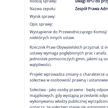
Rodzaj sprawy:
uwagi RPO do prz
Nazwa zepołu:
Zespół Prawa Adm
Wynik sprawy:
Opis sprawy:
Wystąpienie do Przewodniczącego Komisji U
niektórych innych ustaw.
Rzecznik Praw Obywatelskich przyznał, iż 
ustawy wymaga pogłębionych prac i analiz
jednostek pomocniczych gmin, jakimi są so
wątpliwości.
Projekt wprowadza zmiany o charakterze u
sołectwa w osobowość prawną i ustanowien
Sołectwa - jako osoby prawne - będą odpo
majątkowych, gdy wystąpią przesłanki odpo
wykonywaniu władzy publicznej wyrządzona
oznacza, że sołectwo stanie się autonomic