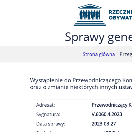
Przejdź do menu głównego (nacisnij Enter)
Przejdź do treści (nacisnij Enter)
Przejdź do mapy serwisu (nacisnij Enter)
Sprawy gene
Strona główna
Przeg
Wystąpienie do Przewodniczącego Komi
oraz o zmianie niektórych innych usta
Adresat:
Przewodniczący K
Sygnatura:
V.6060.4.2023
Data sprawy:
2023-03-27