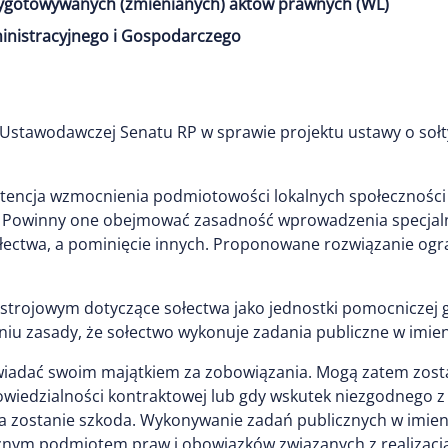
ygotowywanych (zmienianych) aktów prawnych (WL)
inistracyjnego i Gospodarczego
stawodawczej Senatu RP w sprawie projektu ustawy o sołty
intencja wzmocnienia podmiotowości lokalnych społeczności 
. Powinny one obejmować zasadność wprowadzenia specjaln
łectwa, a pominięcie innych. Proponowane rozwiązanie ogr
strojowym dotyczące sołectwa jako jednostki pomocniczej 
iu zasady, że sołectwo wykonuje zadania publiczne w imien
wiadać swoim majątkiem za zobowiązania. Mogą zatem zost
wiedzialności kontraktowej lub gdy wskutek niezgodnego z
 zostanie szkoda. Wykonywanie zadań publicznych w imien
znym podmiotem praw i obowiązków związanych z realizacją