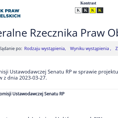
Ustawienia
Kontrast
Kontrast normalny
Kontrast biały tekst na
Kontrast czarny t
Kontrast żół
ralne Rzecznika Praw O
lądanie po:
Rodzaju wystąpienia,
Wyniku wystąpienia ,
Z
sji Ustawodawczej Senatu RP w sprawie projektu u
w z dnia 2023-03-27.
omisji Ustawodawczej Senatu RP