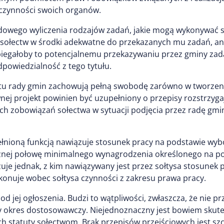
zczynności swoich organów.
adowego wyliczenia rodzajów zadań, jakie mogą wykonywać s
ołectw w środki adekwatne do przekazanych mu zadań, analo
biegałoby to potencjalnemu przekazywaniu przez gminy zad
powiedzialność z tego tytułu.
u rady gmin zachowują pełną swobodę zarówno w tworzeniu, j
ej projekt powinien być uzupełniony o przepisy rozstrzyga
ch zobowiązań sołectwa w sytuacji podjęcia przez radę gminy
 pełnioną funkcją nawiązuje stosunek pracy na podstawie wy
cznej połowę minimalnego wynagrodzenia określonego na p
uje jednak, z kim nawiązywany jest przez sołtysa stosunek 
konuje wobec sołtysa czynności z zakresu prawa pracy.
od jej ogłoszenia. Budzi to wątpliwości, zwłaszcza, że nie p
y okres dostosowawczy. Niejednoznaczny jest bowiem skutek
 statuty sołectwom. Brak przepisów przejściowych jest sz