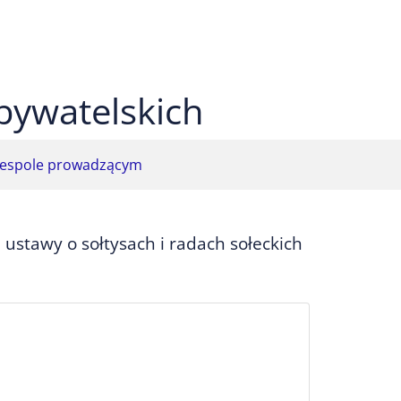
 czarnym
ekst na żółtym
ty tekst na czarnym
bywatelskich
espole prowadzącym
stawy o sołtysach i radach sołeckich