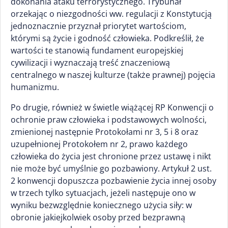
dokonania ataku terrorystycznego. Trybunał
orzekając o niezgodności ww. regulacji z Konstytucją
jednoznacznie przyznał priorytet wartościom,
którymi są życie i godność człowieka. Podkreślił, że
wartości te stanowią fundament europejskiej
cywilizacji i wyznaczają treść znaczeniową
centralnego w naszej kulturze (także prawnej) pojęcia
humanizmu.
Po drugie, również w świetle wiążącej RP Konwencji o
ochronie praw człowieka i podstawowych wolności,
zmienionej następnie Protokołami nr 3, 5 i 8 oraz
uzupełnionej Protokołem nr 2, prawo każdego
człowieka do życia jest chronione przez ustawę i nikt
nie może być umyślnie go pozbawiony. Artykuł 2 ust.
2 konwencji dopuszcza pozbawienie życia innej osoby
w trzech tylko sytuacjach, jeżeli następuje ono w
wyniku bezwzględnie koniecznego użycia siły: w
obronie jakiejkolwiek osoby przed bezprawną