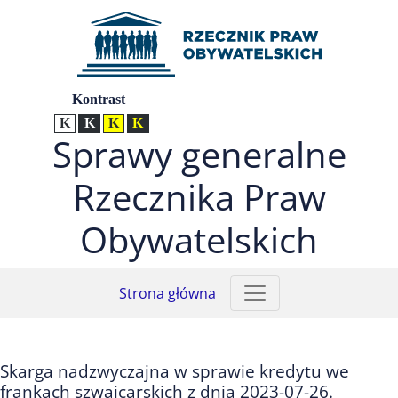
Przejdź do menu głównego (nacisnij Enter)
Przejdź do treści (nacisnij Enter)
Przejdź do mapy serwisu (nacisnij Enter)
Ustawienia
Kontrast
Kontrast normalny
Kontrast biały tekst na czarnym
Kontrast czarny tekst na żółtym
Kontrast żółty tekst na czarnym
Sprawy generalne
Rzecznika Praw
Obywatelskich
Strona główna
Skarga nadzwyczajna w sprawie kredytu we
frankach szwajcarskich z dnia 2023-07-26.