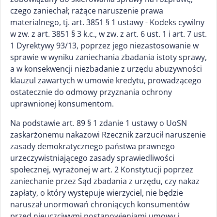
czego zaniechał; rażące naruszenie prawa
materialnego, tj. art. 3851 § 1 ustawy - Kodeks cywilny
w zw. z art. 3851 § 3 k.c., w zw. z art. 6 ust. 1 i art. 7 ust.
1 Dyrektywy 93/13, poprzez jego niezastosowanie w
sprawie w wyniku zaniechania zbadania istoty sprawy,
a w konsekwencji niezbadanie z urzędu abuzywności
klauzul zawartych w umowie kredytu, prowadzącego
ostatecznie do odmowy przyznania ochrony
uprawnionej konsumentom.
Na podstawie art. 89 § 1 zdanie 1 ustawy o UoSN
zaskarżonemu nakazowi Rzecznik zarzucił naruszenie
zasady demokratycznego państwa prawnego
urzeczywistniającego zasady sprawiedliwości
społecznej, wyrażonej w art. 2 Konstytucji poprzez
zaniechanie przez Sąd zbadania z urzędu, czy nakaz
zapłaty, o który występuje wierzyciel, nie będzie
naruszał unormowań chroniących konsumentów
przed nieuczciwymi postanowieniami umowy i