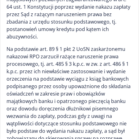
64 ust. 1 Konstytucji poprzez wydanie nakazu zapłaty
przez Sąd z rażącym naruszeniem prawa bez
zbadania z urzędu stosunku podstawowego, tj.
postanowień umowy kredytu pod kątem ich
abuzywności.
Na podstawie art. 89 § 1 pkt 2 UoSN zaskarżonemu
nakazowi RPO zarzucił rażące naruszenie prawa
procesowego, tj. art. 485 § 3 k.p.c. w zw. z art. 486 § 1
k.p.c. przez ich niewłaściwe zastosowanie i wydanie
orzeczenia na podstawie wyciągu z ksiąg bankowych
podpisanego przez osoby upoważnione do składania
oświadczeń w zakresie praw i obowiązków
majątkowych banku i opatrzonego pieczęcią banku
oraz dowodu doręczenia dłużnikowi pisemnego
wezwania do zapłaty, podczas gdy z uwagi na
wątpliwości dotyczące stosunku podstawowego nie
było podstaw do wydania nakazu zapłaty, a sąd był
zobowiązany do skierowania sprawy na rozprawę,