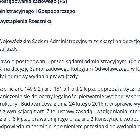
 postępowania sądowego (PS)
inistracyjnego i Gospodarczego
wystąpienia Rzecznika
d Wojewódzkim Sądem Administracyjnym ze skargi na decy
a jazdy.
 Prawo o postępowaniu przed sądami administracyjnymi (dalej
M. K. na decyzję Samorządowego Kolegium Odwoławczego w K
dy i odmowy wydania prawa jazdy.
zenie art. 149 § 2 i art. 151 § 1 pkt 2 k.p.a. poprzez fakty
iczenie się do oceny legalności pierwotnie wydanej w sprawie
astruktury i Budownictwa z dnia 24 lutego 2016 r. w sprawi
z wynikającą z art. 7 tej ustawy zasadą uwzględniania inte
z art. 8 k.p.a., prawa unijnego oraz art. 2 Konstytucji, wo
odpowiednim terminie, spełnieniem przesłanki do wydania pr