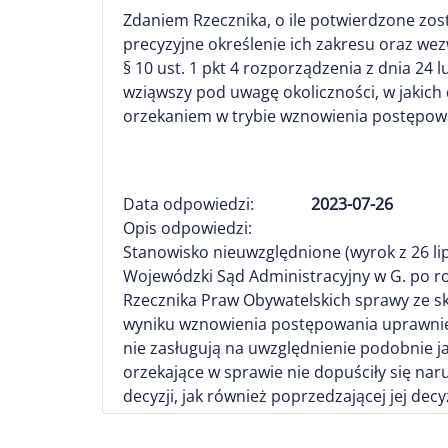
Zdaniem Rzecznika, o ile potwierdzone zos
precyzyjne określenie ich zakresu oraz wez
§ 10 ust. 1 pkt 4 rozporządzenia z dnia 24
wziąwszy pod uwagę okoliczności, w jakic
orzekaniem w trybie wznowienia postępow
Data odpowiedzi:
2023-07-26
Opis odpowiedzi:
Stanowisko nieuwzględnione (wyrok z 26 lipca
Wojewódzki Sąd Administracyjny w G. po ro
Rzecznika Praw Obywatelskich sprawy ze s
wyniku wznowienia postępowania uprawnień 
nie zasługują na uwzględnienie podobnie j
orzekające w sprawie nie dopuściły się na
decyzji, jak również poprzedzającej jej decyz