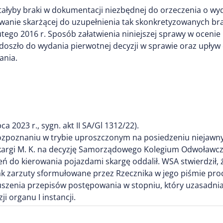
tałyby braki w dokumentacji niezbędnej do orzeczenia o wy
wanie skarżącej do uzupełnienia tak skonkretyzowanych brakó
 lutego 2016 r. Sposób załatwienia niniejszej sprawy w oceni
h doszło do wydania pierwotnej decyzji w sprawie oraz upł
ania.
 2023 r., sygn. akt II SA/Gl 1312/22).
zpoznaniu w trybie uproszczonym na posiedzeniu niejawnym 
kargi M. K. na decyzję Samorządowego Kolegium Odwoławcze
do kierowania pojazdami skargę oddalił. WSA stwierdził, 
ak zarzuty sformułowane przez Rzecznika w jego piśmie pro
ruszenia przepisów postępowania w stopniu, który uzasadni
ji organu I instancji.