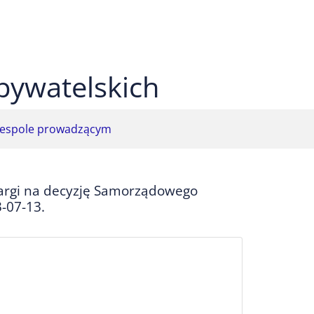
 czarnym
ekst na żółtym
ty tekst na czarnym
bywatelskich
espole prowadzącym
argi na decyzję Samorządowego
-07-13.