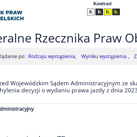
Ustawienia
Kontrast
Kontrast normalny
Kontrast biały tekst na
Kontrast czarny t
Kontrast żół
ralne Rzecznika Praw O
lądanie po:
Rodzaju wystąpienia,
Wyniku wystąpienia ,
Z
rzed Wojewódzkim Sądem Administracyjnym ze sk
lenia decyzji o wydaniu prawa jazdy z dnia 2023
dministracyjny