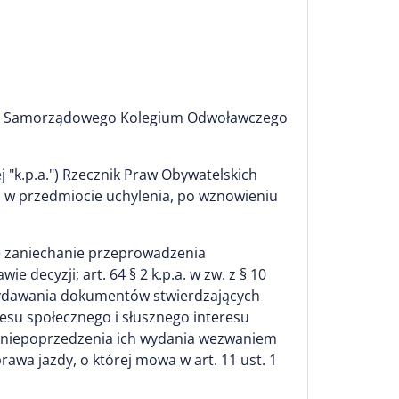
zję Samorządowego Kolegium Odwoławczego
 "k.p.a.") Rzecznik Praw Obywatelskich
. w przedmiocie uchylenia, po wznowieniu
czne zaniechanie przeprowadzenia
 decyzji; art. 64 § 2 k.p.a. w zw. z § 10
e wydawania dokumentów stwierdzających
resu społecznego i słusznego interesu
bec niepoprzedzenia ich wydania wezwaniem
awa jazdy, o której mowa w art. 11 ust. 1