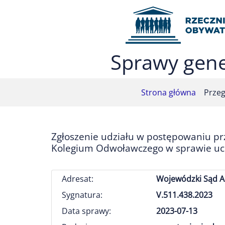
Przejdź do menu głównego (nacisnij Enter)
Przejdź do treści (nacisnij Enter)
Przejdź do mapy serwisu (nacisnij Enter)
Sprawy gene
Strona główna
Przeg
Zgłoszenie udziału w postępowaniu p
Kolegium Odwoławczego w sprawie uchy
Adresat:
Wojewódzki Sąd A
Sygnatura:
V.511.438.2023
Data sprawy:
2023-07-13