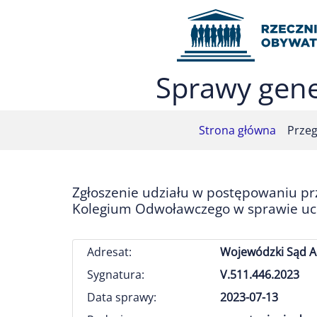
Przejdź do menu głównego (nacisnij Enter)
Przejdź do treści (nacisnij Enter)
Przejdź do mapy serwisu (nacisnij Enter)
Sprawy gene
Strona główna
Przeg
Zgłoszenie udziału w postępowaniu p
Kolegium Odwoławczego w sprawie uchy
Adresat:
Wojewódzki Sąd A
Sygnatura:
V.511.446.2023
Data sprawy:
2023-07-13