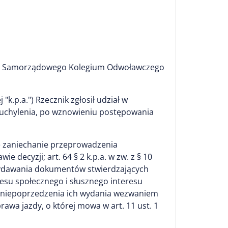
zję Samorządowego Kolegium Odwoławczego
k.p.a.") Rzecznik zgłosił udział w
 uchylenia, po wznowieniu postępowania
czne zaniechanie przeprowadzenia
 decyzji; art. 64 § 2 k.p.a. w zw. z § 10
e wydawania dokumentów stwierdzających
resu społecznego i słusznego interesu
bec niepoprzedzenia ich wydania wezwaniem
awa jazdy, o której mowa w art. 11 ust. 1