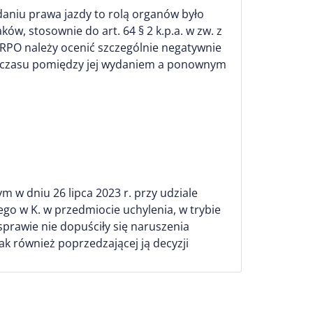
daniu prawa jazdy to rolą organów było
w, stosownie do art. 64 § 2 k.p.a. w zw. z
e RPO należy ocenić szczególnie negatywnie
yw czasu pomiędzy jej wydaniem a ponownym
w dniu 26 lipca 2023 r. przy udziale
o w K. w przedmiocie uchylenia, w trybie
prawie nie dopuściły się naruszenia
k również poprzedzającej ją decyzji