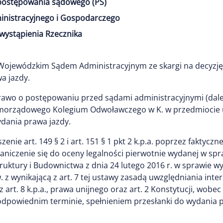
 postępowania sądowego (PS)
inistracyjnego i Gospodarczego
wystąpienia Rzecznika
d Wojewódzkim Sądem Administracyjnym ze skargi na decy
a jazdy.
Prawo o postępowaniu przed sądami administracyjnymi (dalej "
 Samorządowego Kolegium Odwoławczego w K. w przedmiocie
dania prawa jazdy.
zenie art. 149 § 2 i art. 151 § 1 pkt 2 k.p.a. poprzez fakty
iczenie się do oceny legalności pierwotnie wydanej w sprawie
astruktury i Budownictwa z dnia 24 lutego 2016 r. w sprawi
z wynikającą z art. 7 tej ustawy zasadą uwzględniania inte
z art. 8 k.p.a., prawa unijnego oraz art. 2 Konstytucji, wo
odpowiednim terminie, spełnieniem przesłanki do wydania pr