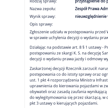
Rodzaj sprawy:
przystąpienie do
Nazwa zepołu:
Zespół Prawa Adm
Wynik sprawy:
nieuwzględnienie 
Opis sprawy:
Zgłoszenie udziału w postępowaniu prze
w sprawie uchylenia decyzji o wydaniu praw
Działając na podstawie art. 8 § 1 ustawy - 
postępowaniu ze skargi K. S. na decyzję
decyzji o wydaniu prawa jazdy i odmowy wy
Zaskarżonej decyzji Rzecznik zarzucił: narus
postępowania co do istoty sprawy oraz ogran
ust. 1 pkt 4 rozporządzenia Ministra Infr
uprawnienia do kierowania pojazdami w zw. 
obywateli oraz zasadą zaufania wynikającą 
do wylegitymowania się przez skarżącą, w 
pkt 3 ustawy o kierujących pojazdami.