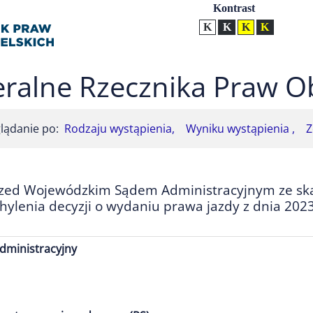
Ustawienia
Kontrast
Kontrast normalny
Kontrast biały tekst na
Kontrast czarny t
Kontrast żół
ralne Rzecznika Praw O
lądanie po:
Rodzaju wystąpienia,
Wyniku wystąpienia ,
Z
rzed Wojewódzkim Sądem Administracyjnym ze sk
lenia decyzji o wydaniu prawa jazdy z dnia 2023
dministracyjny