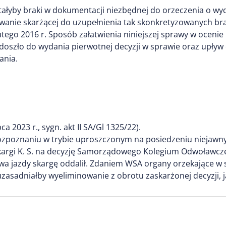
tałyby braki w dokumentacji niezbędnej do orzeczenia o wy
wanie skarżącej do uzupełnienia tak skonkretyzowanych brakó
 lutego 2016 r. Sposób załatwienia niniejszej sprawy w oceni
h doszło do wydania pierwotnej decyzji w sprawie oraz upł
ania.
 2023 r., sygn. akt II SA/Gl 1325/22).
zpoznaniu w trybie uproszczonym na posiedzeniu niejawnym 
kargi K. S. na decyzję Samorządowego Kolegium Odwoławczeg
wa jazdy skargę oddalił. Zdaniem WSA organy orzekające w s
asadniałby wyeliminowanie z obrotu zaskarżonej decyzji, ja