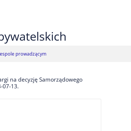
 czarnym
ekst na żółtym
ty tekst na czarnym
bywatelskich
espole prowadzącym
argi na decyzję Samorządowego
-07-13.