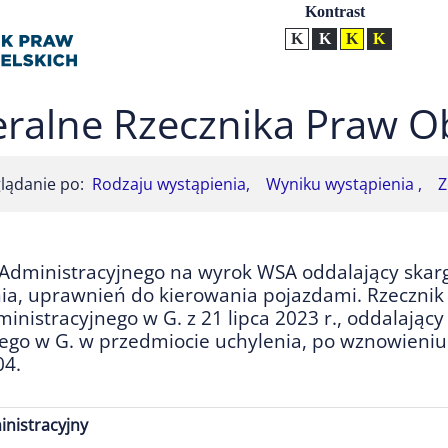
Ustawienia
Kontrast
Kontrast normalny
Kontrast biały tekst na
Kontrast czarny t
Kontrast żół
ralne Rzecznika Praw O
lądanie po:
Rodzaju wystąpienia,
Wyniku wystąpienia ,
Z
 Administracyjnego na wyrok WSA oddalający skar
a, uprawnień do kierowania pojazdami. Rzecznik
nistracyjnego w G. z 21 lipca 2023 r., oddalający
o w G. w przedmiocie uchylenia, po wznowieniu
04.
nistracyjny