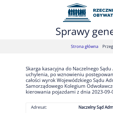
Przejdź do menu głównego (nacisnij Enter)
Przejdź do treści (nacisnij Enter)
Przejdź do mapy serwisu (nacisnij Enter)
Sprawy gene
Strona główna
Przeg
Skarga kasacyjna do Naczelnego Sądu
uchylenia, po wznowieniu postępowani
całości wyrok Wojewódzkiego Sądu Admi
Samorządowego Kolegium Odwoławczeg
kierowania pojazdami z dnia 2023-09-
Adresat:
Naczelny Sąd Admi