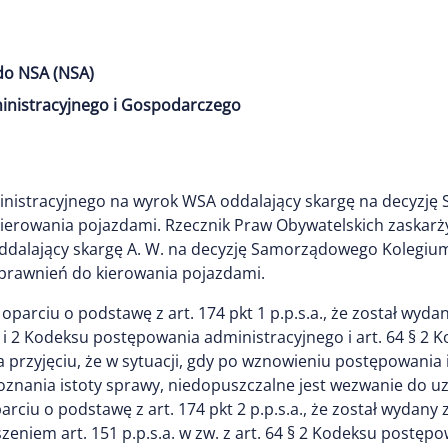
do NSA (NSA)
inistracyjnego i Gospodarczego
nistracyjnego na wyrok WSA oddalający skargę na decyzję 
erowania pojazdami. Rzecznik Praw Obywatelskich zaskarż
, oddalający skargę A. W. na decyzję Samorządowego Koleg
prawnień do kierowania pojazdami.
oparciu o podstawę z art. 174 pkt 1 p.p.s.a., że został wy
 1 i 2 Kodeksu postępowania administracyjnego i art. 64 § 
 przyjęciu, że w sytuacji, gdy po wznowieniu postępowania i
znania istoty sprawy, niedopuszczalne jest wezwanie do u
parciu o podstawę z art. 174 pkt 2 p.p.s.a., że został wyda
eniem art. 151 p.p.s.a. w zw. z art. 64 § 2 Kodeksu postępo