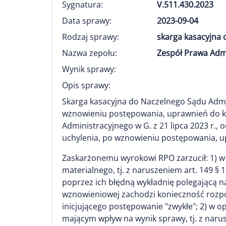
Sygnatura:
V.511.430.2023
Data sprawy:
2023-09-04
Rodzaj sprawy:
skarga kasacyjna 
Nazwa zepołu:
Zespół Prawa Adm
Wynik sprawy:
Opis sprawy:
Skarga kasacyjna do Naczelnego Sądu Admi
wznowieniu postępowania, uprawnień do ki
Administracyjnego w G. z 21 lipca 2023 r.
uchylenia, po wznowieniu postępowania, u
Zaskarżonemu wyrokowi RPO zarzucił: 1) w 
materialnego, tj. z naruszeniem art. 149 §
poprzez ich błędną wykładnię polegającą na
wznowieniowej zachodzi konieczność rozpo
inicjującego postępowanie "zwykłe"; 2) w o
mającym wpływ na wynik sprawy, tj. z narusz