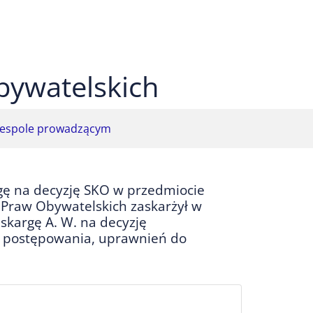
 czarnym
ekst na żółtym
ty tekst na czarnym
bywatelskich
espole prowadzącym
gę na decyzję SKO w przedmiocie
 Praw Obywatelskich zaskarżył w
 skargę A. W. na decyzję
 postępowania, uprawnień do