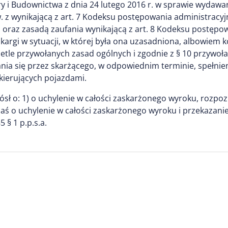
ury i Budownictwa z dnia 24 lutego 2016 r. w sprawie wyda
 z wynikającą z art. 7 Kodeksu postępowania administracy
i oraz zasadą zaufania wynikającą z art. 8 Kodeksu postęp
 skargi w sytuacji, w której była ona uzasadniona, albowiem
ietle przywołanych zasad ogólnych i zgodnie z § 10 przywo
 się przez skarżącego, w odpowiednim terminie, spełnien
 kierujących pojazdami.
sł o: 1) o uchylenie w całości zaskarżonego wyroku, rozpozn
ie zaś o uchylenie w całości zaskarżonego wyroku i przekaz
§ 1 p.p.s.a.