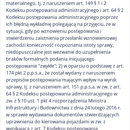
materialnego, tj. z naruszeniem art. 149 § 1 i 2
Kodeksu postępowania administracyjnego i art. 64 § 2
Kodeksu postępowania administracyjnego poprzez
ich błędną wykładnię polegającą na przyjęciu, że w
sytuacji, gdy po wznowieniu postępowania i
stwierdzeniu zaistnienia przesłanki wznowieniowej
zachodzi konieczność rozpoznania istoty sprawy,
niedopuszczalne jest wezwanie do uzupełnienia
braków formalnych podania inicjującego
postępowanie "zwykłe"; 2) w oparciu o podstawę z art.
174 pkt 2 p.p.s.a., że został wydany z naruszeniem
przepisów postępowania mającym wpływ na wynik
sprawy, tj. z naruszeniem art. 151 p.p.s.a. w zw. z art.
64 § 2 Kodeksu postępowania administracyjnego w
zw. z § 10 ust. 1 pkt 4 rozporządzenia Ministra
Infrastruktury i Budownictwa z dnia 24 lutego 2016 r.
w sprawie wydawania dokumentów stwierdzających
uprawnienia do kierowania pojazdami w zw. z
wynikającą z art. 7 Kodeksu postępowania