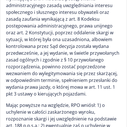
administracyjnego zasadą uwzględniania interesu
społecznego i słusznego interesu obywateli oraz
zasadą zaufania wynikającą z art. 8 Kodeksu
postępowania administracyjnego, prawa unijnego
oraz art. 2 Konstytucji, poprzez oddalenie skargi w
sytuacji, w której była ona uzasadniona, albowiem
kontrolowana przez Sąd decyzja została wydana
przedwcześnie, a jej wydanie, w świetle przywołanych
zasad ogólnych i zgodnie z § 10 przywołanego
rozporządzenia, powinno zostać poprzedzone
wezwaniem do wylegitymowania się przez skarżącej,
w odpowiednim terminie, spełnieniem przesłanki do
wydania prawa jazdy, o której mowa w art. 11 ust. 1
pkt 3 ustawy o kierujących pojazdami.
Mając powyższe na względzie, RPO wniósł: 1) o
uchylenie w całości zaskarżonego wyroku,
rozpoznanie skargi i jej uwzględnienie na podstawie
art. 188 p.p.s.a.; 2) ewentualnie zaś o uchylenie w