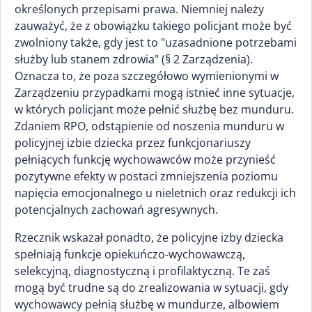
określonych przepisami prawa. Niemniej należy
zauważyć, że z obowiązku takiego policjant może być
zwolniony także, gdy jest to "uzasadnione potrzebami
służby lub stanem zdrowia" (§ 2 Zarządzenia).
Oznacza to, że poza szczegółowo wymienionymi w
Zarządzeniu przypadkami mogą istnieć inne sytuacje,
w których policjant może pełnić służbę bez munduru.
Zdaniem RPO, odstąpienie od noszenia munduru w
policyjnej izbie dziecka przez funkcjonariuszy
pełniących funkcję wychowawców może przynieść
pozytywne efekty w postaci zmniejszenia poziomu
napięcia emocjonalnego u nieletnich oraz redukcji ich
potencjalnych zachowań agresywnych.
Rzecznik wskazał ponadto, że policyjne izby dziecka
spełniają funkcje opiekuńczo-wychowawczą,
selekcyjną, diagnostyczną i profilaktyczną. Te zaś
mogą być trudne są do zrealizowania w sytuacji, gdy
wychowawcy pełnią służbę w mundurze, albowiem