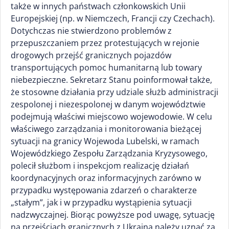
także w innych państwach członkowskich Unii
Europejskiej (np. w Niemczech, Francji czy Czechach).
Dotychczas nie stwierdzono problemów z
przepuszczaniem przez protestujących w rejonie
drogowych przejść granicznych pojazdów
transportujących pomoc humanitarną lub towary
niebezpieczne. Sekretarz Stanu poinformował także,
że stosowne działania przy udziale służb administracji
zespolonej i niezespolonej w danym województwie
podejmują właściwi miejscowo wojewodowie. W celu
właściwego zarządzania i monitorowania bieżącej
sytuacji na granicy Wojewoda Lubelski, w ramach
Wojewódzkiego Zespołu Zarządzania Kryzysowego,
polecił służbom i inspekcjom realizację działań
koordynacyjnych oraz informacyjnych zarówno w
przypadku występowania zdarzeń o charakterze
„stałym”, jak i w przypadku wystąpienia sytuacji
nadzwyczajnej. Biorąc powyższe pod uwagę, sytuację
na przejściach granicznych z Ukrainą należy uznać za