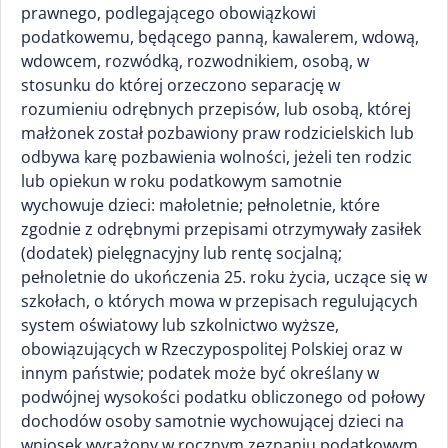
prawnego, podlegającego obowiązkowi
podatkowemu, będącego panną, kawalerem, wdową,
wdowcem, rozwódką, rozwodnikiem, osobą, w
stosunku do której orzeczono separację w
rozumieniu odrębnych przepisów, lub osobą, której
małżonek został pozbawiony praw rodzicielskich lub
odbywa karę pozbawienia wolności, jeżeli ten rodzic
lub opiekun w roku podatkowym samotnie
wychowuje dzieci: małoletnie; pełnoletnie, które
zgodnie z odrębnymi przepisami otrzymywały zasiłek
(dodatek) pielęgnacyjny lub rentę socjalną;
pełnoletnie do ukończenia 25. roku życia, uczące się w
szkołach, o których mowa w przepisach regulujących
system oświatowy lub szkolnictwo wyższe,
obowiązujących w Rzeczypospolitej Polskiej oraz w
innym państwie; podatek może być określany w
podwójnej wysokości podatku obliczonego od połowy
dochodów osoby samotnie wychowującej dzieci na
wniosek wyrażony w rocznym zeznaniu podatkowym.