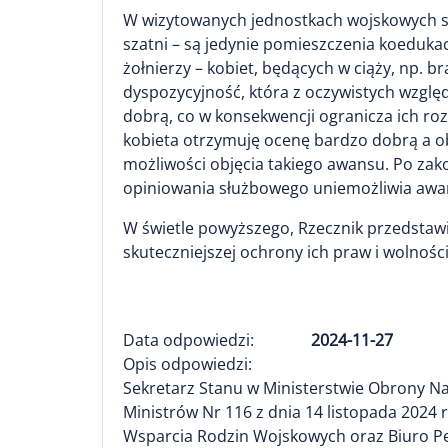
W wizytowanych jednostkach wojskowych służ
szatni – są jedynie pomieszczenia koeduka
żołnierzy – kobiet, będących w ciąży, np. b
dyspozycyjność, która z oczywistych wzgl
dobrą, co w konsekwencji ogranicza ich ro
kobieta otrzymuję ocenę bardzo dobrą a ob
możliwości objęcia takiego awansu. Po zako
opiniowania służbowego uniemożliwia awan
W świetle powyższego, Rzecznik przedstawi
skuteczniejszej ochrony ich praw i wolnośc
Data odpowiedzi:
2024-11-27
Opis odpowiedzi:
Sekretarz Stanu w Ministerstwie Obrony Na
Ministrów Nr 116 z dnia 14 listopada 2024
Wsparcia Rodzin Wojskowych oraz Biuro P