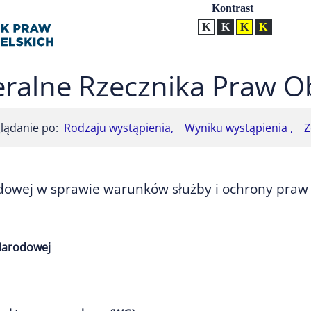
Ustawienia
Kontrast
Kontrast normalny
Kontrast biały tekst na
Kontrast czarny t
Kontrast żół
ralne Rzecznika Praw O
lądanie po:
Rodzaju wystąpienia,
Wyniku wystąpienia ,
Z
owej w sprawie warunków służby i ochrony praw ż
Narodowej