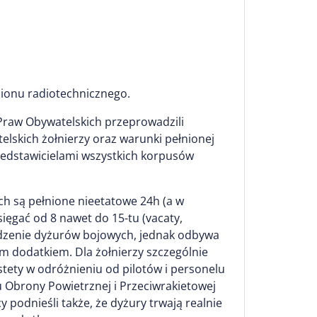
lionu radiotechnicznego.
 Praw Obywatelskich przeprowadzili
elskich żołnierzy oraz warunki pełnionej
dstawicielami wszystkich korpusów
 są pełnione nieetatowe 24h (a w
ięgać od 8 nawet do 15-tu (vacaty,
sadzenie dyżurów bojowych, jednak odbywa
ym dodatkiem. Dla żołnierzy szczególnie
stety w odróżnieniu od pilotów i personelu
Obrony Powietrznej i Przeciwrakietowej
 podnieśli także, że dyżury trwają realnie