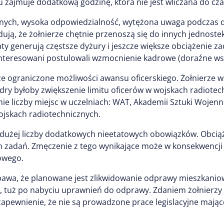
u zajmuje dodatkową godzinę, która nie jest wliczana do cza
znych, wysoka odpowiedzialność, wytężona uwaga podczas d
ują, że żołnierze chętnie przenoszą się do innych jednostek
ty generują częstsze dyżury i jeszcze większe obciążenie z
interesowani postulowali wzmocnienie kadrowe (doraźne ws
e ograniczone możliwości awansu oficerskiego. Żołnierze w
y byłoby zwiększenie limitu oficerów w wojskach radiotechn
 liczby miejsc w uczelniach: WAT, Akademii Sztuki Wojennej
ojskach radiotechnicznych.
użej liczby dodatkowych nieetatowych obowiązków. Obciąże
h zadań. Zmęczenie z tego wynikające może w konsekwencji
owego.
awa, że planowane jest zlikwidowanie odprawy mieszkaniow
y, tuż po nabyciu uprawnień do odprawy. Zdaniem żołnierzy 
apewnienie, że nie są prowadzone prace legislacyjne mając