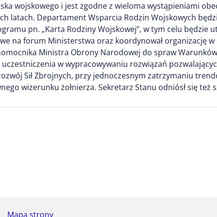
iska wojskowego i jest zgodne z wieloma wystąpieniami ob
zych latach. Departament Wsparcia Rodzin Wojskowych będz
ogramu pn. „Karta Rodziny Wojskowej”, w tym celu będzie u
we na forum Ministerstwa oraz koordynował organizację w 
łnomocnika Ministra Obrony Narodowej do spraw Warunków
 uczestniczenia w wypracowywaniu rozwiązań pozwalających
a rozwój Sił Zbrojnych, przy jednoczesnym zatrzymaniu tren
nego wizerunku żołnierza. Sekretarz Stanu odniósł się też
Mapa strony