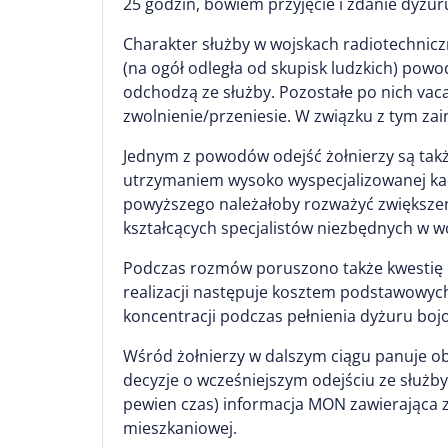
25 godzin, bowiem przyjęcie i zdanie dyżur
Charakter służby w wojskach radiotechnic
(na ogół odległa od skupisk ludzkich) powod
odchodzą ze służby. Pozostałe po nich vaca
zwolnienie/przeniesie. W związku z tym za
Jednym z powodów odejść żołnierzy są takż
utrzymaniem wysoko wyspecjalizowanej kadr
powyższego należałoby rozważyć zwiększenie
kształcących specjalistów niezbędnych w w
Podczas rozmów poruszono także kwestię d
realizacji następuje kosztem podstawowyc
koncentracji podczas pełnienia dyżuru boj
Wśród żołnierzy w dalszym ciągu panuje ob
decyzje o wcześniejszym odejściu ze służb
pewien czas) informacja MON zawierająca z
mieszkaniowej.