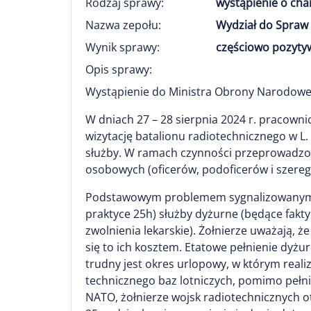
Rodzaj sprawy:
wystąpienie o ch
Nazwa zepołu:
Wydział do Spraw 
Wynik sprawy:
częściowo pozytyw
Opis sprawy:
Wystąpienie do Ministra Obrony Narodowej
W dniach 27 – 28 sierpnia 2024 r. pracowni
wizytację batalionu radiotechnicznego w L.
służby. W ramach czynności przeprowadzo
osobowych (oficerów, podoficerów i szere
Podstawowym problemem sygnalizowanym we
praktyce 25h) służby dyżurne (będące fakty
zwolnienia lekarskie). Żołnierze uważają,
się to ich kosztem. Etatowe pełnienie dyżu
trudny jest okres urlopowy, w którym reali
technicznego baz lotniczych, pomimo pełn
NATO, żołnierze wojsk radiotechnicznych ot