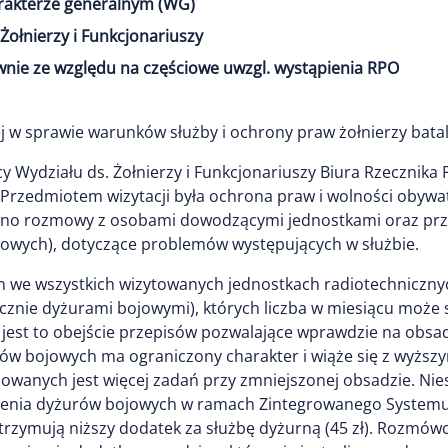
arakterze generalnym (WG)
Żołnierzy i Funkcjonariuszy
nie ze względu na częściowe uwzgl. wystąpienia RPO
 w sprawie warunków służby i ochrony praw żołnierzy bata
cy Wydziału ds. Żołnierzy i Funkcjonariuszy Biura Rzecznika
 Przedmiotem wizytacji była ochrona praw i wolności obywat
no rozmowy z osobami dowodzącymi jednostkami oraz prze
gowych), dotyczące problemów występujących w służbie.
 wszystkich wizytowanych jednostkach radiotechnicznych
cznie dyżurami bojowymi), których liczba w miesiącu może s
 że jest to obejście przepisów pozwalające wprawdzie na ob
rów bojowych ma ograniczony charakter i wiąże się z wyższ
zowanych jest więcej zadań przy zmniejszonej obsadzie. Nie
ienia dyżurów bojowych w ramach Zintegrowanego Systemu 
rzymują niższy dodatek za służbę dyżurną (45 zł). Rozmówcy