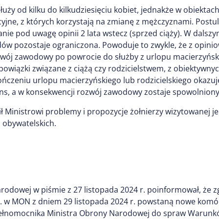
y od kilku do kilkudziesięciu kobiet, jednakże w obiektach
cyjne, z których korzystają na zmianę z mężczyznami. Pos
ranie pod uwagę opinii 2 lata wstecz (sprzed ciąży). W dalsz
ędów pozostaje ograniczona. Powoduje to zwykle, że z opin
zwój zawodowy po powrocie do służby z urlopu macierzyńsk
owiązki związane z ciążą czy rodzicielstwem, z obiektywnyc
ńczeniu urlopu macierzyńskiego lub rodzicielskiego okazuje 
s, a w konsekwencji rozwój zawodowy zostaje spowolniony
ł Ministrowi problemy i propozycje żołnierzy wizytowanej j
i obywatelskich.
rodowej w piśmie z 27 listopada 2024 r. poinformował, że 
 r. w MON z dniem 29 listopada 2024 r. powstaną nowe kom
ełnomocnika Ministra Obrony Narodowej do spraw Warunkó