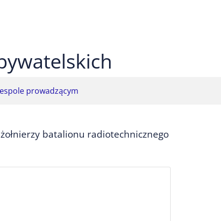
 czarnym
ekst na żółtym
ty tekst na czarnym
bywatelskich
espole prowadzącym
ołnierzy batalionu radiotechnicznego