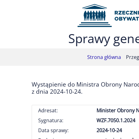
Przejdź do menu głównego (nacisnij Enter)
Przejdź do treści (nacisnij Enter)
Przejdź do mapy serwisu (nacisnij Enter)
Sprawy gene
Strona główna
Przeg
Wystąpienie do Ministra Obrony Narod
z dnia 2024-10-24.
Adresat:
Minister Obrony 
Sygnatura:
WZF.7050.1.2024
Data sprawy:
2024-10-24