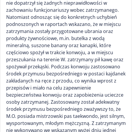
nie dopatrzył się żadnych nieprawidłowości w
zachowaniu funkcjonariuszy wobec zatrzymanego.
Natomiast odnosząc się do konkretnych uchybień
podnoszonych w raportach wskazano, że w miejscu
zatrzymania zostały przygotowane ubrania oraz
produkty żywnościowe, m.in. butelka z wodą
mineralną, suszone banany oraz kanapki, które
częściowo spożył w trakcie konwoju, a w miejscu
przeszukania na terenie W. zatrzymany pił kawę oraz
spożywał przekąski. Podczas konwoju zastosowano
środek przymusu bezpośredniego w postaci kajdanek
zakładanych na ręce z przodu, co wynika wprost z
przepisów i miało na celu zapewnienie
bezpieczeństwa konwoju oraz zapobieżenia ucieczce
osoby zatrzymanej. Zastosowany został adekwatny
środek przymusu bezpośredniego zważywszy to, że
M.O. posiada mistrzowski pas taekwondo, jest silnym,
wysportowanym, młodym mężczyzną. Z zatrzymanym
nie wykonywano we wskazanym wyżej dniu jednej