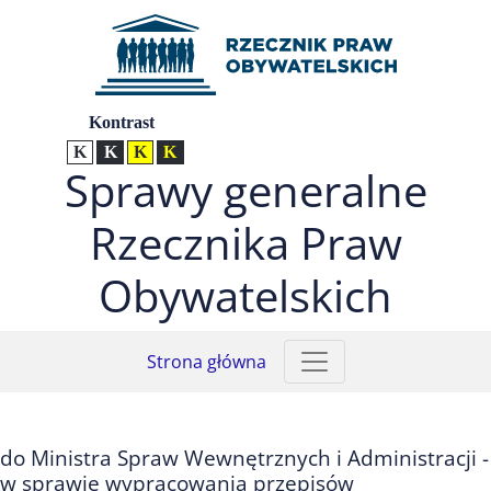
Przejdź do menu głównego (nacisnij Enter)
Przejdź do treści (nacisnij Enter)
Przejdź do mapy serwisu (nacisnij Enter)
Ustawienia
Kontrast
Kontrast normalny
Kontrast biały tekst na czarnym
Kontrast czarny tekst na żółtym
Kontrast żółty tekst na czarnym
Sprawy generalne
Rzecznika Praw
Obywatelskich
Strona główna
do Ministra Spraw Wewnętrznych i Administracji -
w sprawie wypracowania przepisów